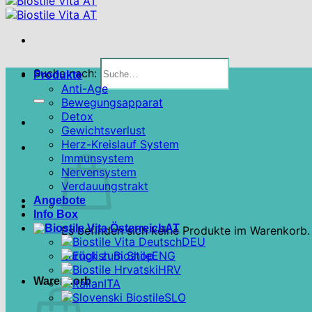
Suche nach:
Produkte
Anti-Age
Bewegungsapparat
Detox
Gewichtsverlust
Herz-Kreislauf System
Immunsystem
Nervensystem
Verdauungstrakt
Angebote
Info Box
AT
Es befinden sich keine Produkte im Warenkorb.
DEU
Zurück zum Shop
ENG
HRV
Warenkorb
ITA
SLO