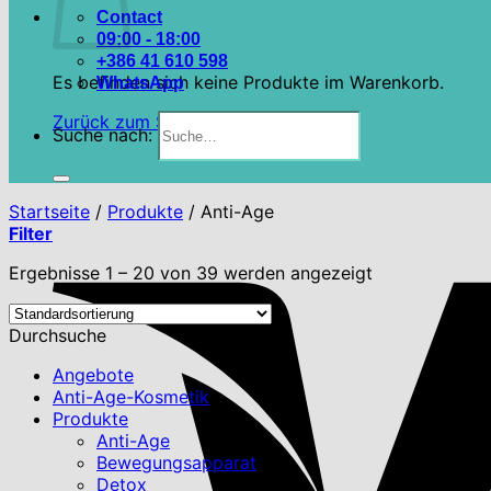
Contact
09:00 - 18:00
+386 41 610 598
Es befinden sich keine Produkte im Warenkorb.
WhatsApp
Zurück zum Shop
Suche nach:
Startseite
/
Produkte
/
Anti-Age
Filter
Ergebnisse 1 – 20 von 39 werden angezeigt
Durchsuche
Angebote
Anti-Age-Kosmetik
Produkte
Anti-Age
Bewegungsapparat
Detox