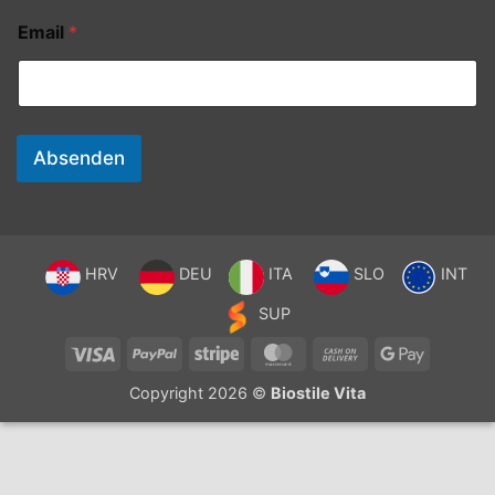
Email
*
Absenden
HRV
DEU
ITA
SLO
INT
SUP
Visa
PayPal
Stripe
MasterCard
Cash
Google
On
Pay
Copyright 2026 ©
Biostile Vita
Delivery