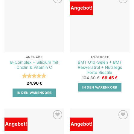
Angebot!
Add to
Add to
wishlist
wishlist
ANTI-AGE
ANGEBOTE
B-Complex + Silicium mit
BMT Q10-Selen + BMT
Cholin & Vitamin C
Resveratrol + Nutrilegs
Forte Biostile
Ursprünglicher
Aktuelle
104.30
€
69.45
€
Preis
Preis
Bewertet
24.90
€
war:
ist:
IN DEN WARENKORB
mit
5
von
104.30 €
69.45 €.
5
IN DEN WARENKORB
Angebot!
Angebot!
Add to
Add to
wishlist
wishlist