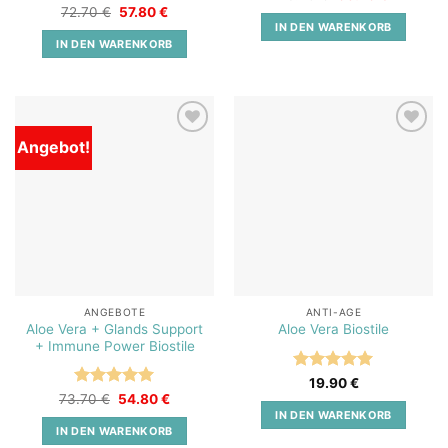
Preis
Preis
Ursprünglicher
Aktueller
72.70
€
57.80
€
war:
ist:
Preis
Preis
IN DEN WARENKORB
79.70 €
63.76 €.
war:
ist:
IN DEN WARENKORB
72.70 €
57.80 €.
Angebot!
Add to
Add to
wishlist
wishlist
ANGEBOTE
ANTI-AGE
Aloe Vera + Glands Support
Aloe Vera Biostile
+ Immune Power Biostile
Bewertet
19.90
€
mit
5
von
Bewertet
Ursprünglicher
Aktueller
73.70
€
54.80
€
Preis
Preis
5
mit
5
von
IN DEN WARENKORB
war:
ist:
5
IN DEN WARENKORB
73.70 €
54.80 €.