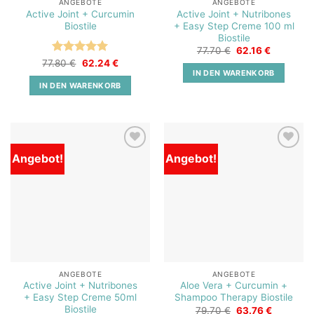
ANGEBOTE
ANGEBOTE
Active Joint + Curcumin
Active Joint + Nutribones
Biostile
+ Easy Step Creme 100 ml
Biostile
Ursprünglicher
Aktueller
77.70
€
62.16
€
Preis
Preis
Bewertet
Ursprünglicher
Aktueller
77.80
€
62.24
€
war:
ist:
Preis
Preis
IN DEN WARENKORB
mit
5
von
77.70 €
62.16 €.
war:
ist:
5
IN DEN WARENKORB
77.80 €
62.24 €.
Angebot!
Angebot!
Add to
Add to
wishlist
wishlist
ANGEBOTE
ANGEBOTE
Active Joint + Nutribones
Aloe Vera + Curcumin +
+ Easy Step Creme 50ml
Shampoo Therapy Biostile
Biostile
Ursprünglicher
Aktueller
79.70
€
63.76
€