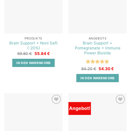
PRODUKTE
ANGEBOTE
Brain Support + Noni Saft
Brain Support +
(-20%)
Pomegranate + Immune
Power Biostile
Ursprünglicher
Aktueller
69.80
€
55.84
€
Preis
Preis
war:
ist:
IN DEN WARENKORB
69.80 €
55.84 €.
Bewertet
Ursprünglicher
Aktueller
84.20
€
54.30
€
Preis
Preis
mit
5
von
war:
ist:
5
IN DEN WARENKORB
84.20 €
54.30 €.
Angebot!
Add to
Add to
wishlist
wishlist