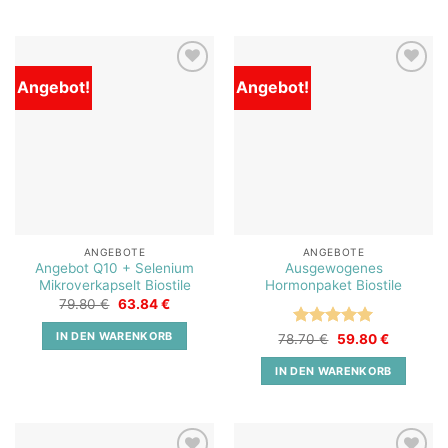
Angebot!
Angebot!
Add to
Add to
wishlist
wishlist
ANGEBOTE
ANGEBOTE
Angebot Q10 + Selenium
Ausgewogenes
Mikroverkapselt Biostile
Hormonpaket Biostile
Ursprünglicher
Aktueller
79.80
€
63.84
€
Preis
Preis
war:
ist:
IN DEN WARENKORB
Bewertet
Ursprünglicher
Aktueller
78.70
€
59.80
€
79.80 €
63.84 €.
Preis
Preis
mit
5
von
war:
ist:
5
IN DEN WARENKORB
78.70 €
59.80 €.