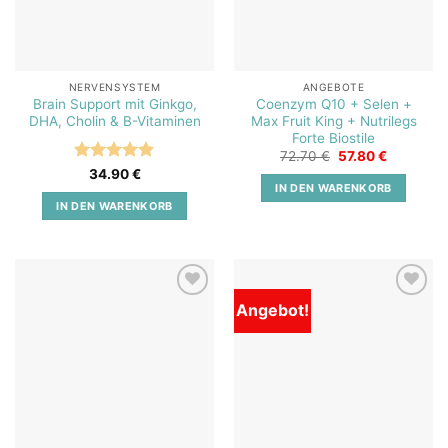
NERVENSYSTEM
ANGEBOTE
Brain Support mit Ginkgo,
Coenzym Q10 + Selen +
DHA, Cholin & B-Vitaminen
Max Fruit King + Nutrilegs
Forte Biostile
Ursprünglicher
Aktueller
72.70
€
57.80
€
Preis
Preis
Bewertet
34.90
€
war:
ist:
IN DEN WARENKORB
mit
5
von
72.70 €
57.80 €.
5
IN DEN WARENKORB
Angebot!
Add to
Add to
wishlist
wishlist