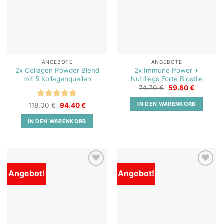
ANGEBOTE
ANGEBOTE
2x Collagen Powder Blend
2x Immune Power +
mit 5 Kollagenquellen
Nutrilegs Forte Biostile
Ursprünglicher
Aktueller
74.70
€
59.80
€
Preis
Preis
war:
ist:
IN DEN WARENKORB
Bewertet
Ursprünglicher
Aktueller
118.00
€
94.40
€
74.70 €
59.80 €.
Preis
Preis
mit
5
von
war:
ist:
5
IN DEN WARENKORB
118.00 €
94.40 €.
Angebot!
Angebot!
Add to
Add to
wishlist
wishlist