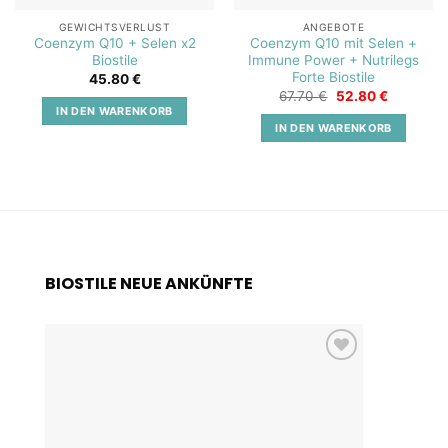
GEWICHTSVERLUST
ANGEBOTE
Coenzym Q10 + Selen x2
Coenzym Q10 mit Selen +
Biostile
Immune Power + Nutrilegs
Forte Biostile
45.80
€
Ursprünglicher
Aktueller
67.70
€
52.80
€
Preis
Preis
IN DEN WARENKORB
war:
ist:
IN DEN WARENKORB
67.70 €
52.80 €.
BIOSTILE NEUE ANKÜNFTE
Add to
wishlist