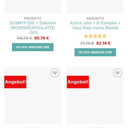
PRODUKTE
ANGEBOTE
3x BMT® Q10 + Selenium
Active Joint + B-Complex +
MICROENCAPSULATED
Easy Step creme Biostile
-20%
Ursprünglicher
Aktueller
119.70
€
95.76
€
Preis
Preis
Bewertet
Ursprünglicher
Aktueller
77.70
€
62.16
€
war:
ist:
Preis
Preis
IN DEN WARENKORB
mit
5
von
119.70 €
95.76 €.
war:
ist:
5
IN DEN WARENKORB
77.70 €
62.16 €.
Angebot!
Angebot!
Add to
Add to
wishlist
wishlist