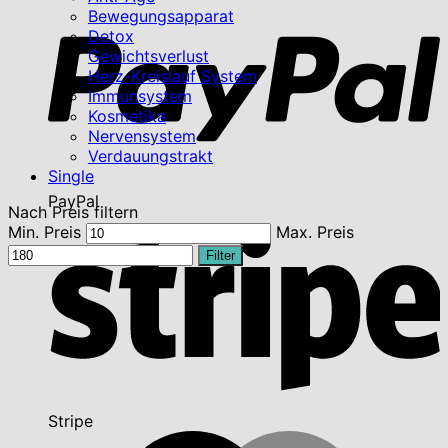
Bewegungsapparat
Detox
Gewichtsverlust
Herz-Kreislauf System
Immunsystem
Kosmetika
Nervensystem
Verdauungstrakt
Single
PayPal
Nach Preis filtern
Min. Preis
Max. Preis
Filter
Stripe