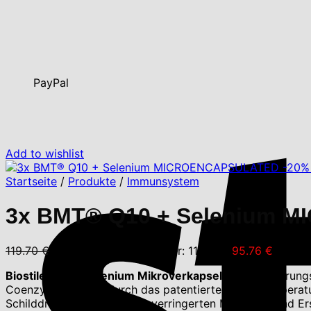
PayPal
Add to wishlist
Startseite
/
Produkte
/
Immunsystem
3x BMT® Q10 + Selenium 
119.70
€
Ursprünglicher Preis war: 119.70 €
95.76
€
Aktuell
Biostile Q10 + Selenium Mikroverkapselt
ist ein Nahrung
Coenzym Q10, das durch das patentierte Niedertemperatur
Schilddrüsenfunktion, einer verringerten Müdigkeit und E