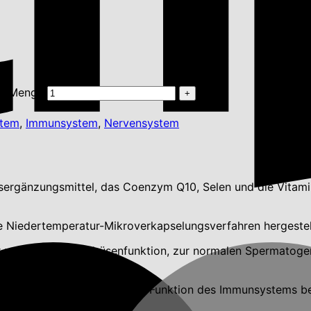
% Menge
stem
,
Immunsystem
,
Nervensystem
sergänzungsmittel, das Coenzym Q10, Selen und die Vitamin
e Niedertemperatur-Mikroverkapselungsverfahren hergestel
 normalen Schilddrüsenfunktion, zur normalen Spermatoge
rmögens und der normalen Funktion des Immunsystems bei, sp
ng gesunder Haut bei.