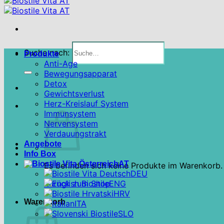
Suche nach:
Produkte
Anti-Age
Bewegungsapparat
Detox
Gewichtsverlust
Herz-Kreislauf System
Immunsystem
Nervensystem
Verdauungstrakt
Angebote
Info Box
AT
Es befinden sich keine Produkte im Warenkorb.
DEU
Zurück zum Shop
ENG
HRV
Warenkorb
ITA
SLO