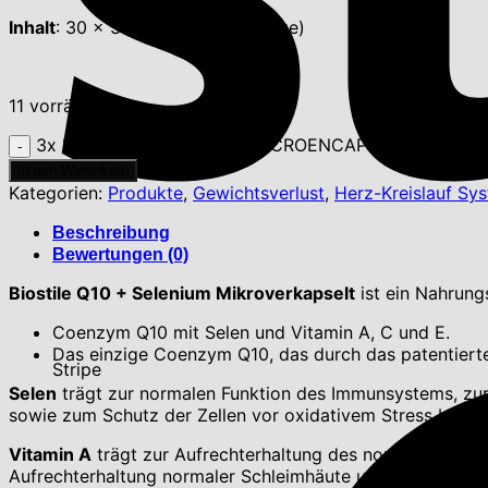
Inhalt
: 30 x 3 Kapseln (für 30 Tage)
11 vorrätig
3x BMT® Q10 + Selenium MICROENCAPSULATED -20
In den Warenkorb
Kategorien:
Produkte
,
Gewichtsverlust
,
Herz-Kreislauf Sy
Beschreibung
Bewertungen (0)
Biostile Q10 + Selenium Mikroverkapselt
ist ein Nahrung
Coenzym Q10 mit Selen und Vitamin A, C und E.
Das einzige Coenzym Q10, das durch das patentiert
Stripe
Selen
trägt zur normalen Funktion des Immunsystems, zur
sowie zum Schutz der Zellen vor oxidativem Stress bei.
Vitamin A
trägt zur Aufrechterhaltung des normalen Sehve
Aufrechterhaltung normaler Schleimhäute und zur Erhaltu