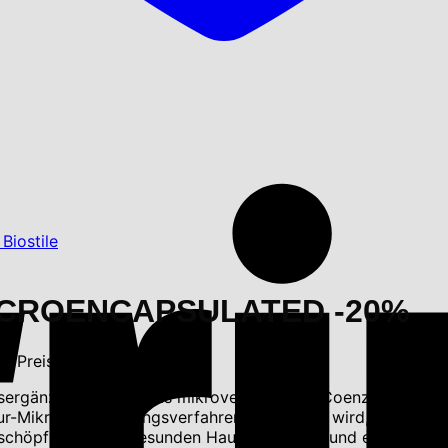
MICROENCAPSULATED -20%
er Preis ist: 95.76 €.
sergänzungsmittel, das mikroverkapseltes Coenzym Q10, Sel
-Mikroverkapselungsverfahren hergestellt wird, trägt zu 
rschöpfung, einer gesunden Hautabsorption und erhöht Eise