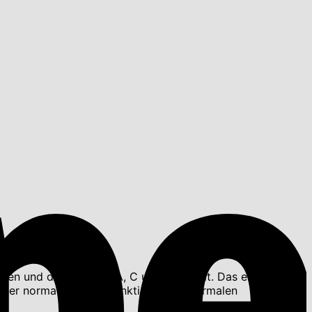
en und die Vitamine A, C und E enthält. Das einzige
einer normalen Immunfunktion, einer normalen
n.