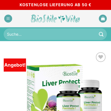
Skip
KOSTENLOSE LIEFERUNG AB 50 €
to
content
Suche
nach:
Angebot!
Add to
wishlist