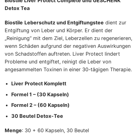
Biostile Liver Protect Complete und GESCHENK
auf
war:
ist:
Kundenbewertung
Detox Tea
71.50 €
54.80 €.
Biostile
Leberschutz und Entgiftungstee
dient zur
Entgiftung von Leber und Körper. Er dient der
„Reinigung“ mit dem Ziel, Leberzellen zu regenerieren,
wenn Schäden aufgrund der negativen Auswirkungen
von Schadstoffen auftreten. Liver Protect lindert
Probleme und entgiftet, reinigt die Leber von
angesammelten Toxinen in einer 30-tägigen Therapie.
Liver Protect Komplett
Formel 1 – (30 Kapseln)
Formel 2 – (60 Kapseln)
30 Beutel Detox-Tee
Menge
: 30 + 60 Kapseln, 30 Beutel