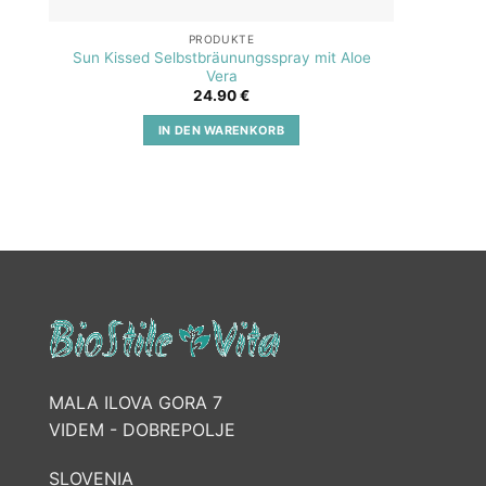
PRODUKTE
Sun Kissed Selbstbräunungsspray mit Aloe
SOS A
Vera
24.90
€
IN DEN WARENKORB
MALA ILOVA GORA 7
VIDEM - DOBREPOLJE
SLOVENIA