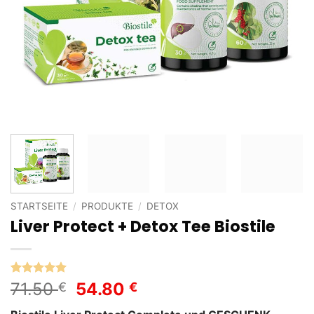
STARTSEITE
/
PRODUKTE
/
DETOX
Liver Protect + Detox Tee Biostile
Bewertet
1
Ursprünglicher
Aktueller
71.50
54.80
€
€
mit
5
von
Preis
Preis
5, basierend