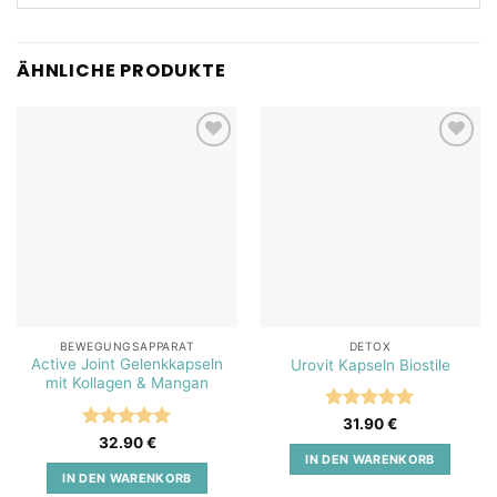
ÄHNLICHE PRODUKTE
Add to
Add to
wishlist
wishlist
BEWEGUNGSAPPARAT
DETOX
Active Joint Gelenkkapseln
Urovit Kapseln Biostile
mit Kollagen & Mangan
Bewertet
31.90
€
mit
5
von
Bewertet
32.90
€
5
mit
5
von
IN DEN WARENKORB
5
IN DEN WARENKORB