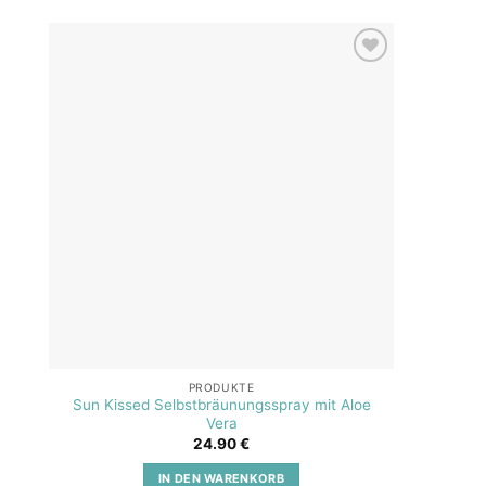
Add to
wishlist
PRODUKTE
Sun Kissed Selbstbräunungsspray mit Aloe
SOS A
Vera
24.90
€
IN DEN WARENKORB