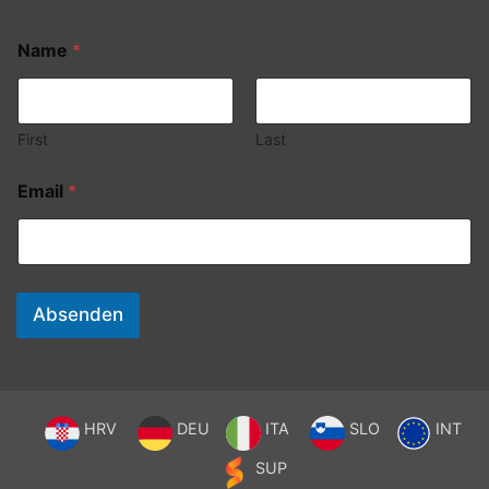
Name
*
First
Last
Email
*
Absenden
HRV
DEU
ITA
SLO
INT
SUP