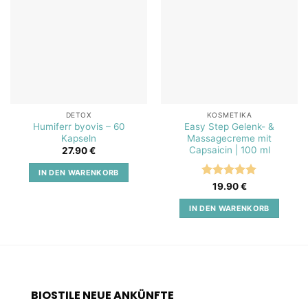
Add to
Add to
wishlist
wishlist
DETOX
KOSMETIKA
Humiferr byovis – 60
Easy Step Gelenk- &
Kapseln
Massagecreme mit
Capsaicin | 100 ml
27.90
€
IN DEN WARENKORB
Bewertet
19.90
€
mit
5
von
5
IN DEN WARENKORB
BIOSTILE NEUE ANKÜNFTE