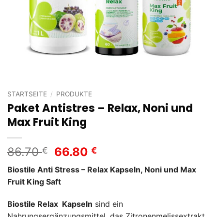
STARTSEITE
/
PRODUKTE
Paket Antistres – Relax, Noni und
Max Fruit King
Ursprünglicher
Aktueller
86.70
66.80
€
€
Preis
Preis
Biostile Anti Stress – Relax Kapseln, Noni und Max
war:
ist:
Fruit King Saft
86.70 €
66.80 €.
Biostile Relax Kapseln
sind ein
Nahrungsergänzungsmittel, das Zitronenmelissextrakt,