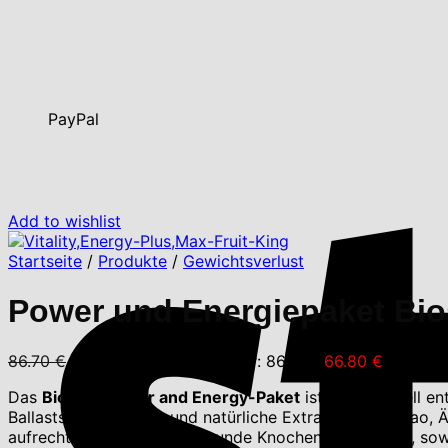
PayPal
Add to wishlist
Startseite
/
Produkte
/
Gewichtsverlust
Power und Energiepaket Bios
86.70
€
Ursprünglicher Preis war: 86.70 €
66.80
€
Aktueller
Das
Biostile Power and Energy-Paket
ist eine speziell e
Ballaststoffe, Arginin und natürliche Extrakte aus Kakao,
aufrechtzuerhalten und gesunde Knochen zu erhalten, sowi