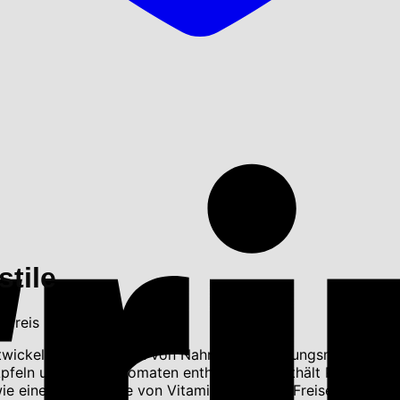
tile
 Preis ist: 66.80 €.
ntwickelte Kombination von Nahrungsergänzungsmitteln zur 
 Äpfeln und grünen Tomaten enthalten. Es enthält Proteine,
e eine ganze Reihe von Vitaminen, die zur Freisetzung von