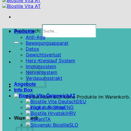
Suche nach:
Produkte
Anti-Age
Bewegungsapparat
Detox
Gewichtsverlust
Herz-Kreislauf System
Immunsystem
Nervensystem
Verdauungstrakt
Angebote
Info Box
AT
Es befinden sich keine Produkte im Warenkorb.
DEU
Zurück zum Shop
ENG
HRV
Warenkorb
ITA
SLO