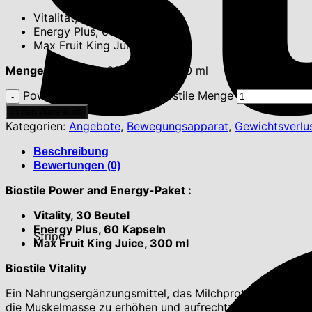
Vitalität, 30 Beutel
Energy Plus, 60 Kapseln
Max Fruit King Juice, 300 ml
Menge
: 30 Beutel, 60 Kapseln, 300 ml
Power und Energiepaket Biostile Menge
In den Warenkorb
Kategorien:
Angebote
,
Bewegungsapparat
,
Gewichtsverlu
Beschreibung
Bewertungen (0)
Biostile Power and Energy-Paket :
Vitality, 30 Beutel
Energy Plus, 60 Kapseln
Stripe
Max Fruit King Juice, 300 ml
Biostile Vitality
Ein Nahrungsergänzungsmittel, das Milchproteine, Ballastst
die Muskelmasse zu erhöhen und aufrechtzuerhalten und 