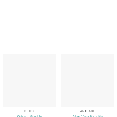
Add to
Add to
wishlist
wishlist
DETOX
ANTI-AGE
Kidney Biostile
Aloe Vera Biostile