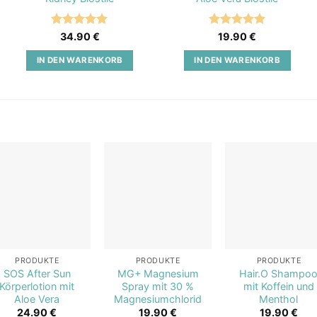
Bewertet
Bewertet
34.90
€
19.90
€
mit
5
von
mit
5
von
5
5
IN DEN WARENKORB
IN DEN WARENKORB
Add to
Add to
Add t
wishlist
wishlist
wishli
PRODUKTE
PRODUKTE
PRODUKTE
SOS After Sun
MG+ Magnesium
Hair.O Shampo
Körperlotion mit
Spray mit 30 %
mit Koffein und
Aloe Vera
Magnesiumchlorid
Menthol
24.90
€
19.90
€
19.90
€