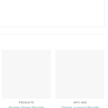
Add to
Add to
wishlist
wishlist
PRODUKTE
ANTI-AGE
Protein Digest Biostile
Glands support Biostile