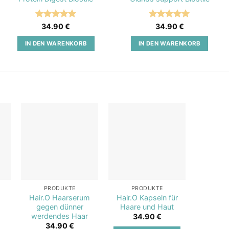
Bewertet
Bewertet
34.90
€
34.90
€
mit
5
von
mit
5
von
5
5
IN DEN WARENKORB
IN DEN WARENKORB
o
Add to
Add to
st
wishlist
wishlist
PRODUKTE
PRODUKTE
PR
o
Hair.O Haarserum
Hair.O Kapseln für
Elect
gegen dünner
Haare und Haut
Elektro
werdendes Haar
34.90
€
4
34.90
€