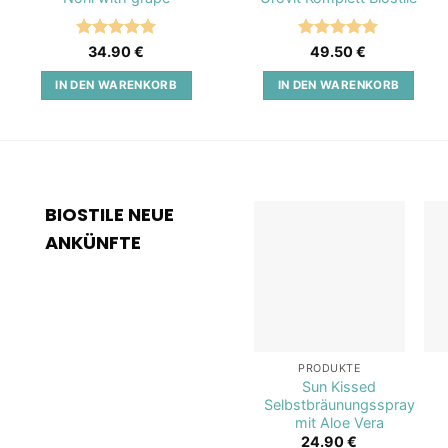
Bewertet
Bewertet
34.90
€
49.50
€
mit
5
von
mit
5
von
5
5
IN DEN WARENKORB
IN DEN WARENKORB
BIOSTILE NEUE
ANKÜNFTE
Add to
wishlist
PRODUKTE
Sun Kissed
Selbstbräunungsspray
mit Aloe Vera
24.90
€