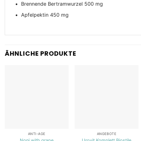
Brennende Bertramwurzel 500 mg
Apfelpektin 450 mg
ÄHNLICHE PRODUKTE
Add to
Add to
wishlist
wishlist
ANTI-AGE
ANGEBOTE
Noni with grape
Urovit Komplett Biostile