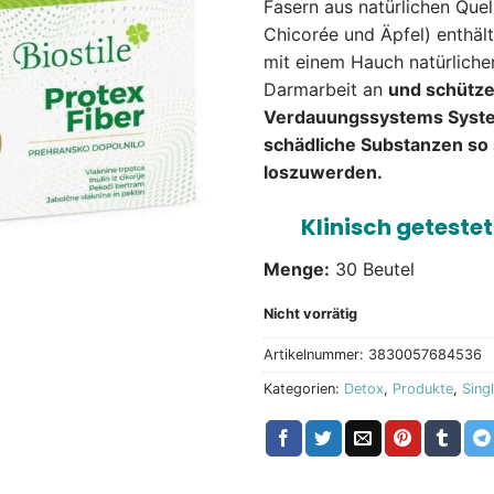
Fasern aus natürlichen Quel
Chicorée und Äpfel) enthält
mit einem Hauch natürlich
Darmarbeit an
und schütze
Verdauungssystems System,
schädliche Substanzen so 
loszuwerden.
Klinisch geteste
Menge:
30 Beutel
Nicht vorrätig
Artikelnummer:
3830057684536
Kategorien:
Detox
,
Produkte
,
Sing