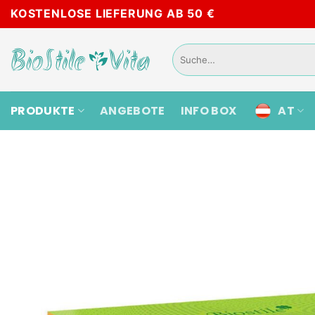
Skip
KOSTENLOSE LIEFERUNG AB 50 €
to
content
Suche
nach:
PRODUKTE
ANGEBOTE
INFO BOX
AT