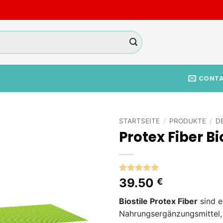
CONT
STARTSEITE
/
PRODUKTE
/
D
Protex Fiber Bi
Add to
wishlist
Bewertet
2
39.50
€
mit
5
von
5, basierend
Biostile
Protex Fiber
sind e
auf
Kundenbewertungen
Nahrungsergänzungsmittel, 