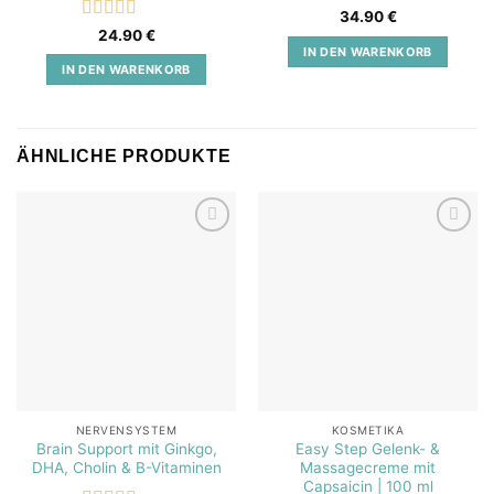
Bewertet
34.90
€
mit
5
von 5
Bewertet
24.90
€
mit
5
von 5
IN DEN WARENKORB
IN DEN WARENKORB
ÄHNLICHE PRODUKTE
Add to
Add to
wishlist
wishlist
NERVENSYSTEM
KOSMETIKA
Brain Support mit Ginkgo,
Easy Step Gelenk- &
DHA, Cholin & B-Vitaminen
Massagecreme mit
Capsaicin | 100 ml