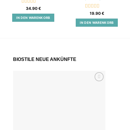
Bewertet
34.90
€
mit
5
von 5
Bewertet
19.90
€
mit
5
von 5
IN DEN WARENKORB
IN DEN WARENKORB
BIOSTILE NEUE ANKÜNFTE
Add to
wishlist