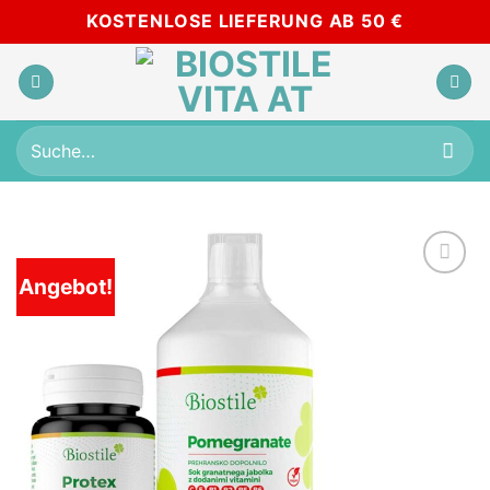
Skip
KOSTENLOSE LIEFERUNG AB 50 €
to
content
Suche
nach:
Angebot!
Add to
wishlist