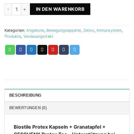
Protex Kapseln + Pomegranate + Protex Tee Biostile Menge
IN DEN WARENKORB
Kategorien:
Angebote
,
Bewegungsapparat
,
Detox
,
Immunsystem
,
Produkte
,
Verdauungstrakt
BESCHREIBUNG
BEWERTUNGEN (0)
Biostile Protex Kapseln + Granatapfel +