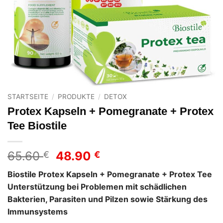
STARTSEITE
/
PRODUKTE
/
DETOX
Protex Kapseln + Pomegranate + Protex
Tee Biostile
Ursprünglicher
Aktueller
65.60
48.90
€
€
Preis
Preis
Biostile Protex Kapseln + Pomegranate + Protex Tee
war:
ist:
Unterstützung bei Problemen mit schädlichen
65.60 €
48.90 €.
Bakterien, Parasiten und Pilzen sowie Stärkung des
Immunsystems