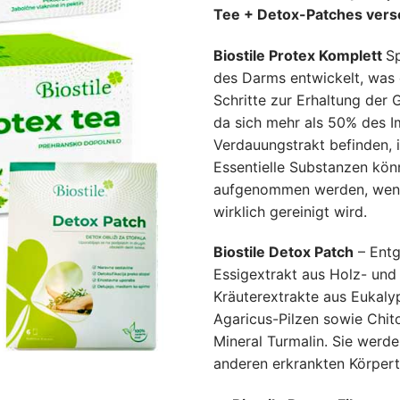
war:
i
Kundenbewertungen
Tee + Detox-Patches ver
105.40 
8
Biostile Protex Komplett
Sp
des Darms entwickelt, was 
Schritte zur Erhaltung der 
da sich mehr als 50% des 
Verdauungstrakt befinden,
Essentielle Substanzen könn
aufgenommen werden, wenn
wirklich gereinigt wird.
Biostile Detox Patch
– Entg
Essigextrakt aus Holz- und
Kräuterextrakte aus Eukaly
Agaricus-Pilzen sowie Chit
Mineral Turmalin. Sie werd
anderen erkrankten Körper