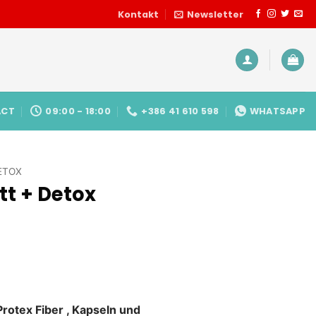
Kontakt
Newsletter
ACT
09:00 - 18:00
+386 41 610 598
WHATSAPP
ETOX
tt + Detox
glicher
ktueller
reis
Protex Fiber , Kapseln und