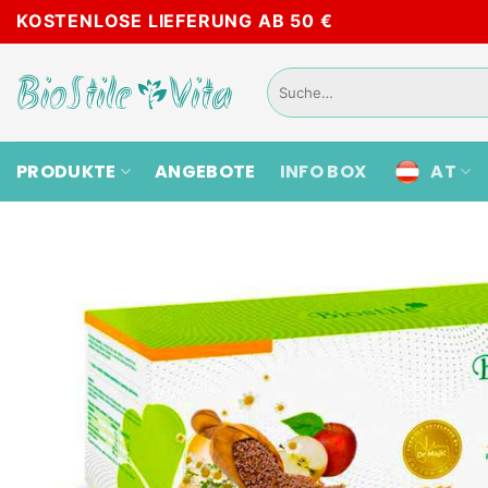
Skip
KOSTENLOSE LIEFERUNG AB 50 €
to
content
Suche
nach:
PRODUKTE
ANGEBOTE
INFO BOX
AT