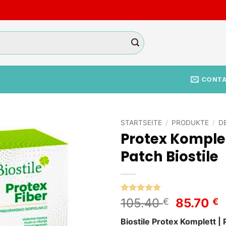
CONT
STARTSEITE
/
PRODUKTE
/
D
Protex Komple
Add to
Patch Biostile
wishlist
Bewertet
2
Ursprün
A
105.40
85.70
€
€
mit
5
von
Preis
P
5, basierend
Biostile Protex Komplett | 
auf