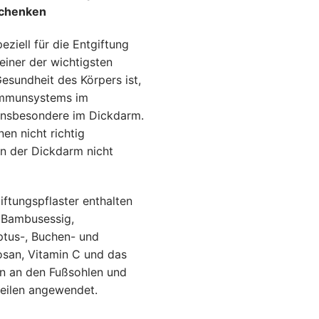
st:
schenken
€
5.70 €.
eziell für die Entgiftung
einer der wichtigsten
Gesundheit des Körpers ist,
Immunsystems im
 insbesondere im Dickdarm.
en nicht richtig
 der Dickdarm nicht
iftungspflaster enthalten
 Bambusessig,
ptus-, Buchen- und
osan, Vitamin C und das
en an den Fußsohlen und
teilen angewendet.