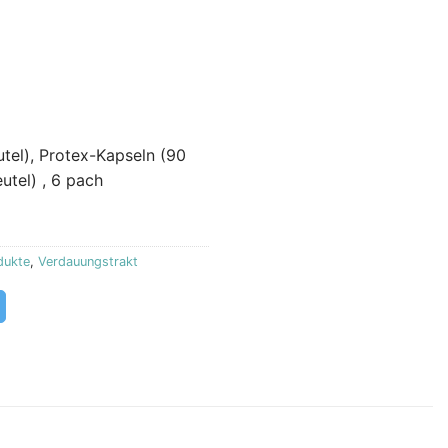
utel), Protex-Kapseln (90
utel) , 6 pach
dukte
,
Verdauungstrakt