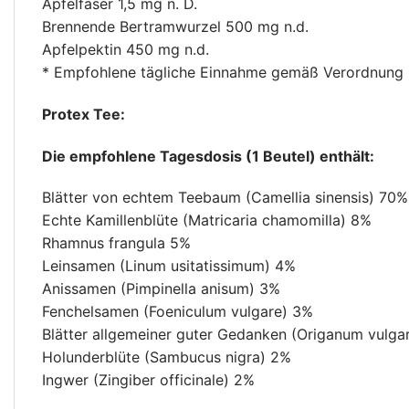
Apfelfaser 1,5 mg n. D.
Brennende Bertramwurzel 500 mg n.d.
Apfelpektin 450 mg n.d.
* Empfohlene tägliche Einnahme gemäß Verordnung (E
Protex Tee:
Die empfohlene Tagesdosis (1 Beutel) enthält:
Blätter von echtem Teebaum (Camellia sinensis) 70%
Echte Kamillenblüte (Matricaria chamomilla) 8%
Rhamnus frangula 5%
Leinsamen (Linum usitatissimum) 4%
Anissamen (Pimpinella anisum) 3%
Fenchelsamen (Foeniculum vulgare) 3%
Blätter allgemeiner guter Gedanken (Origanum vulga
Holunderblüte (Sambucus nigra) 2%
Ingwer (Zingiber officinale) 2%