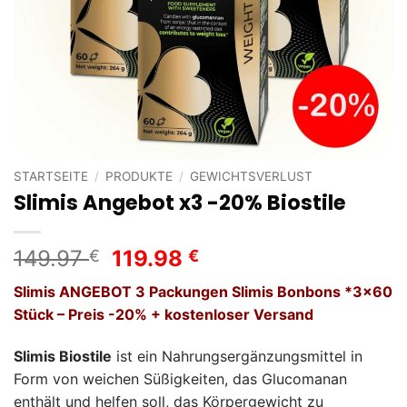
STARTSEITE
/
PRODUKTE
/
GEWICHTSVERLUST
Slimis Angebot x3 -20% Biostile
Ursprünglicher
Aktueller
149.97
119.98
€
€
Preis
Preis
Slimis ANGEBOT 3 Packungen Slimis Bonbons *3×60
war:
ist:
Stück – Preis -20% + kostenloser Versand
149.97 €
119.98 €.
Slimis Biostile
ist ein Nahrungsergänzungsmittel in
Form von weichen Süßigkeiten, das Glucomanan
enthält und helfen soll, das Körpergewicht zu