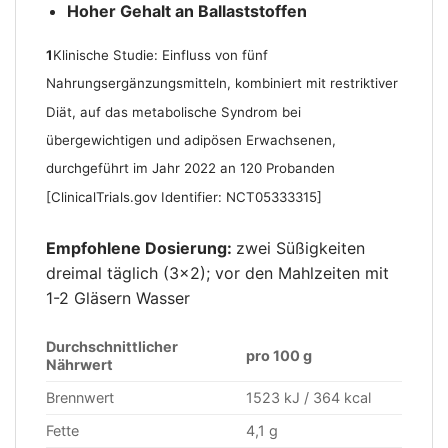
Hoher Gehalt an Ballaststoffen
1
Klinische Studie: Einfluss von fünf
Nahrungsergänzungsmitteln, kombiniert mit restriktiver
Diät, auf das metabolische Syndrom bei
übergewichtigen und adipösen Erwachsenen,
durchgeführt im Jahr 2022 an 120 Probanden
[ClinicalTrials.gov Identifier: NCT05333315]
Empfohlene Dosierung:
zwei Süßigkeiten
dreimal täglich (3×2); vor den Mahlzeiten mit
1-2 Gläsern Wasser
Durchschnittlicher
pro 100 g
Nährwert
Brennwert
1523 kJ / 364 kcal
Fette
4,1 g