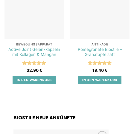
BEWEGUNGSAPPARAT
ANTI-AGE
Active Joint Gelenkkapseln
Pomegranate Biostile –
mit Kollagen & Mangan
Granatapfelsaft
Bewertet
Bewertet
32.90
€
19.40
€
mit
5
von
mit
5
von
5
5
IN DEN WARENKORB
IN DEN WARENKORB
BIOSTILE NEUE ANKÜNFTE