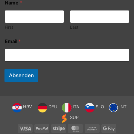
Name
*
First
Last
Email
*
Absenden
HRV
DEU
ITA
SLO
INT
SUP
Visa
PayPal
Stripe
MasterCard
Cash
Google