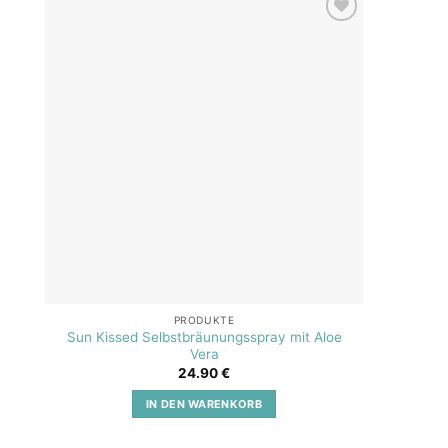
Add to
wishlist
PRODUKTE
Sun Kissed Selbstbräunungsspray mit Aloe
SOS A
Vera
24.90
€
IN DEN WARENKORB