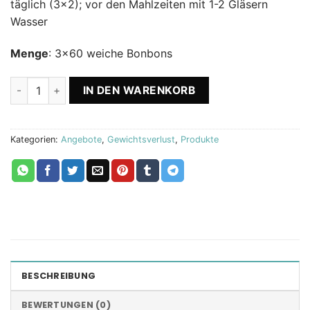
täglich (3×2); vor den Mahlzeiten mit 1-2 Gläsern
Wasser
Menge
: 3×60 weiche Bonbons
Slimis Angebot x3 -20% Biostile Menge
IN DEN WARENKORB
Kategorien:
Angebote
,
Gewichtsverlust
,
Produkte
BESCHREIBUNG
BEWERTUNGEN (0)