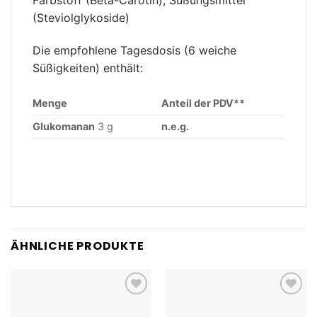
Farbstoff (Beta-Carotin), Süßungsmittel
(Steviolglykoside)
Die empfohlene Tagesdosis (6 weiche
Süßigkeiten) enthält:
Menge
Anteil der PDV**
Glukomanan
3 g
n.e.g.
ÄHNLICHE PRODUKTE
Add to
Add to
wishlist
wishlist