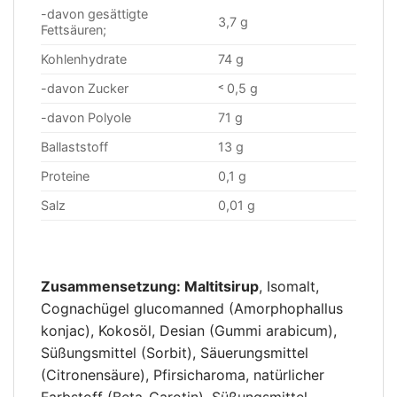
-davon gesättigte
3,7 g
Fettsäuren;
Kohlenhydrate
74 g
-davon Zucker
˂ 0,5 g
-davon Polyole
71 g
Ballaststoff
13 g
Proteine
0,1 g
Salz
0,01 g
Zusammensetzung: Maltitsirup
, Isomalt,
Cognachügel glucomanned (Amorphophallus
konjac), Kokosöl, Desian (Gummi arabicum),
Süßungsmittel (Sorbit), Säuerungsmittel
(Citronensäure), Pfirsicharoma, natürlicher