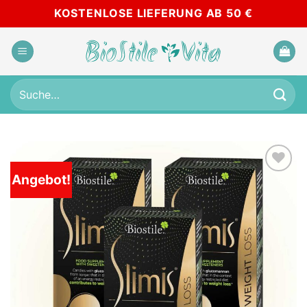
Skip
KOSTENLOSE LIEFERUNG AB 50 €
to
content
Suche
nach:
Angebot!
Add to
wishlist