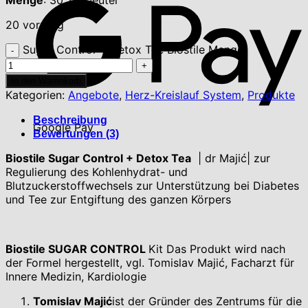
Menge
: 30 Teebeutel
20 vorrätig
Sugar Control + Detox Tee Biostile Menge
In den Warenkorb
Kategorien:
Angebote
,
Herz-Kreislauf System
,
Produkte
Beschreibung
Google Pay
Bewertungen (3)
Biostile Sugar Control + Detox Tea
| dr Majić| zur
Regulierung des Kohlenhydrat- und
Blutzuckerstoffwechsels zur Unterstützung bei Diabetes
und Tee zur Entgiftung des ganzen Körpers
Biostile SUGAR CONTROL
Kit Das Produkt wird nach
der Formel hergestellt, vgl. Tomislav Majić, Facharzt für
Innere Medizin, Kardiologie
Tomislav Majić
ist der Gründer des Zentrums für die