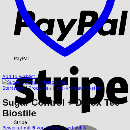
PayPal
Add to wishlist
Startseite
/
Produkte
/
Herz-Kreislauf System
Sugar Control + Detox Tee
Biostile
Stripe
Bewertet mit
5
von 5, basierend auf
3