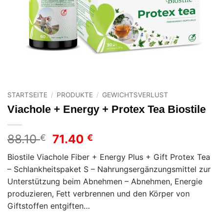
STARTSEITE
/
PRODUKTE
/
GEWICHTSVERLUST
Viachole + Energy + Protex Tea Biostile
Ursprünglicher
Aktueller
88.10
71.40
€
€
Preis
Preis
Biostile Viachole Fiber + Energy Plus + Gift Protex Tea
war:
ist:
– Schlankheitspaket S – Nahrungsergänzungsmittel zur
88.10 €
71.40 €.
Unterstützung beim Abnehmen – Abnehmen, Energie
produzieren, Fett verbrennen und den Körper von
Giftstoffen entgiften…