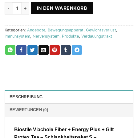
Viachole + Energy + Protex Tea Biostile Menge
IN DEN WARENKORB
Kategorien:
Angebote
,
Bewegungsapparat
,
Gewichtsverlust
,
Immunsystem
,
Nervensystem
,
Produkte
,
Verdauungstrakt
BESCHREIBUNG
BEWERTUNGEN (0)
Biostile Viachole Fiber + Energy Plus + Gift
Protex Tea – Schlankheitspaket S –