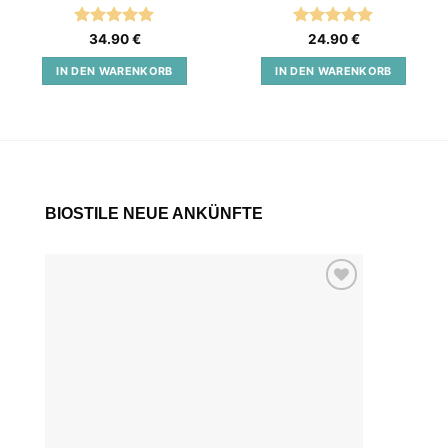
Bewertet
Bewertet
34.90
€
24.90
€
mit
5
von
mit
5
von
5
5
IN DEN WARENKORB
IN DEN WARENKORB
BIOSTILE NEUE ANKÜNFTE
Add to
wishlist