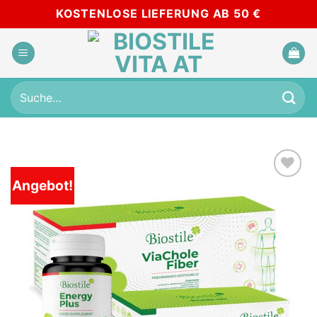
Skip
KOSTENLOSE LIEFERUNG AB 50 €
to
content
Suche
nach:
Angebot!
Add to
wishlist