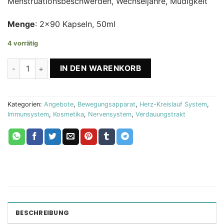
Menstruationsbeschwerden, Wechseljahre, Müdigkeit
Menge
: 2×90 Kapseln, 50ml
4 vorrätig
2x Immune Power + Nutrilegs Forte Biostile Menge
IN DEN WARENKORB
Kategorien:
Angebote
,
Bewegungsapparat
,
Herz-Kreislauf System
,
Immunsystem
,
Kosmetika
,
Nervensystem
,
Verdauungstrakt
BESCHREIBUNG