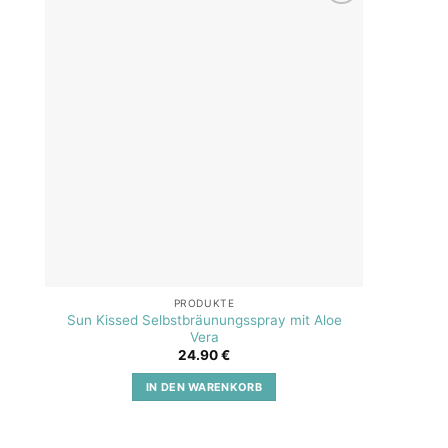
Add to
wishlist
PRODUKTE
Sun Kissed Selbstbräunungsspray mit Aloe
SOS A
Vera
24.90
€
IN DEN WARENKORB