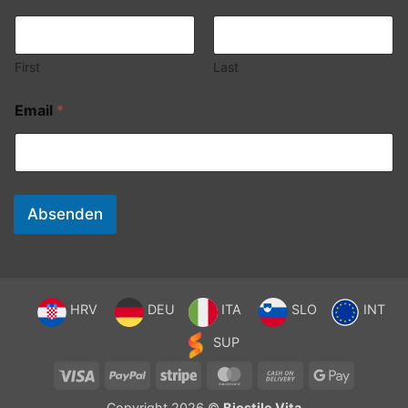
First
Last
Email
*
Absenden
HRV
DEU
ITA
SLO
INT
SUP
Visa
PayPal
Stripe
MasterCard
Cash
Google
On
Pay
Copyright 2026 ©
Biostile Vita