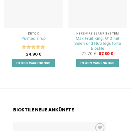
DETOX
HERZ-KREISLAUF SYSTEM
Max Fruit King, Q10 mit
Pulmed sirup
Selen und Nutrilegs forte
Biostile
Ursprünglicher
Aktueller
72.70
€
57.80
€
Bewertet
24.90
€
Preis
Preis
mit
5
von
war:
ist:
5
IN DEN WARENKORB
IN DEN WARENKORB
72.70 €
57.80 €.
BIOSTILE NEUE ANKÜNFTE