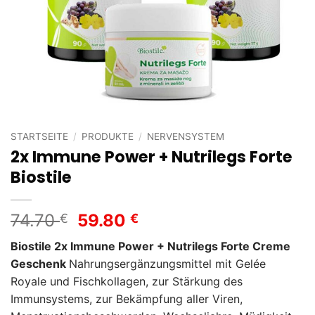
STARTSEITE
/
PRODUKTE
/
NERVENSYSTEM
2x Immune Power + Nutrilegs Forte
Biostile
Ursprünglicher
Aktueller
74.70
59.80
€
€
Preis
Preis
Biostile 2x Immune Power + Nutrilegs Forte Creme
war:
ist:
Geschenk
Nahrungsergänzungsmittel mit Gelée
74.70 €
59.80 €.
Royale und Fischkollagen, zur Stärkung des
Immunsystems, zur Bekämpfung aller Viren,