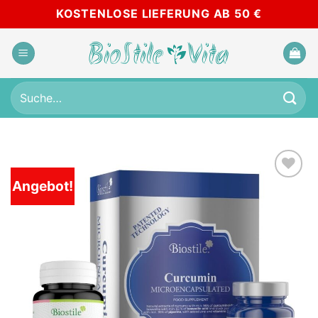
Skip
KOSTENLOSE LIEFERUNG AB 50 €
to
content
Suche
nach:
Angebot!
Add to
wishlist