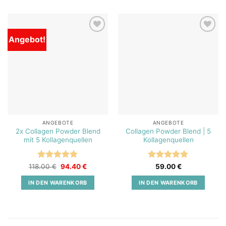
Angebot!
Add to
Add to
wishlist
wishlist
ANGEBOTE
ANGEBOTE
2x Collagen Powder Blend
Collagen Powder Blend | 5
mit 5 Kollagenquellen
Kollagenquellen
Bewertet
Ursprünglicher
Aktueller
Bewertet
118.00
€
94.40
€
59.00
€
Preis
Preis
mit
5
von
mit
5
von
war:
ist:
5
5
IN DEN WARENKORB
IN DEN WARENKORB
118.00 €
94.40 €.