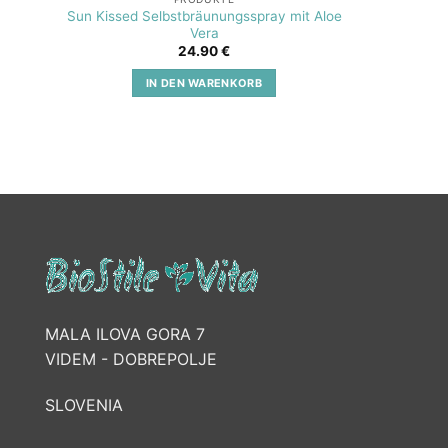
Sun Kissed Selbstbräunungsspray mit Aloe
SOS A
Vera
24.90
€
IN DEN WARENKORB
MALA ILOVA GORA 7
VIDEM - DOBREPOLJE
SLOVENIA