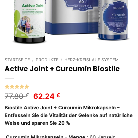
STARTSEITE
/
PRODUKTE
/
HERZ-KREISLAUF SYSTEM
Active Joint + Curcumin Biostile
Bewertet
1
Ursprünglicher
Aktueller
77.80
62.24
€
€
mit
5
von
Preis
Preis
5, basierend
Biostile Active Joint + Curcumin Mikrokapseln –
auf
war:
ist:
Kundenbewertung
Entfesseln Sie die Vitalität der Gelenke auf natürliche
77.80 €
62.24 €.
Weise und
sparen Sie 20 %
Curcumin Mikrokapseln –
Menge
: 60 Kapseln