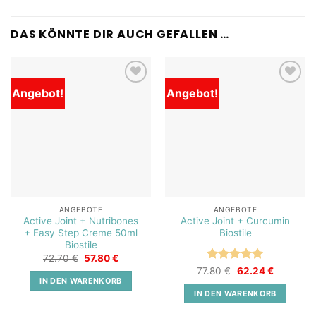
DAS KÖNNTE DIR AUCH GEFALLEN …
Angebot!
Angebot!
Add to
Add to
wishlist
wishlist
ANGEBOTE
ANGEBOTE
Active Joint + Nutribones
Active Joint + Curcumin
+ Easy Step Creme 50ml
Biostile
Biostile
Ursprünglicher
Aktueller
72.70
€
57.80
€
Preis
Preis
Bewertet
Ursprünglicher
Aktueller
77.80
€
62.24
€
war:
ist:
Preis
Preis
IN DEN WARENKORB
mit
5
von
72.70 €
57.80 €.
war:
ist:
5
IN DEN WARENKORB
77.80 €
62.24 €.