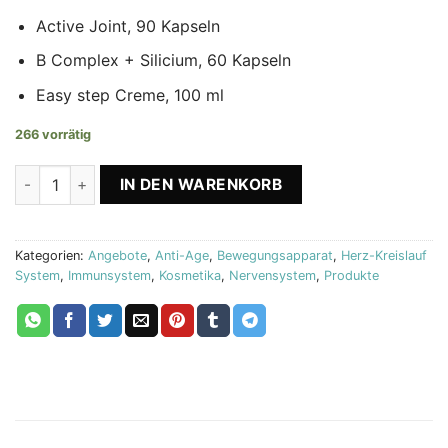
Active Joint, 90 Kapseln
B Complex + Silicium, 60 Kapseln
Easy step Creme, 100 ml
266 vorrätig
Active Joint + B-Complex + Easy Step creme Biostile Menge
IN DEN WARENKORB
Kategorien:
Angebote
,
Anti-Age
,
Bewegungsapparat
,
Herz-Kreislauf
System
,
Immunsystem
,
Kosmetika
,
Nervensystem
,
Produkte