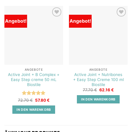
Angebot!
Angebot!
Add to
Add to
wishlist
wishlist
ANGEBOTE
ANGEBOTE
Active Joint + B Complex +
Active Joint + Nutribones
Easy Step creme 50 mL
+ Easy Step Creme 100 ml
Biostile
Biostile
Ursprünglicher
Aktueller
77.70
€
62.16
€
Preis
Preis
war:
ist:
IN DEN WARENKORB
Bewertet
Ursprünglicher
Aktueller
72.70
€
57.80
€
77.70 €
62.16 €.
Preis
Preis
mit
5
von
war:
ist:
5
IN DEN WARENKORB
72.70 €
57.80 €.