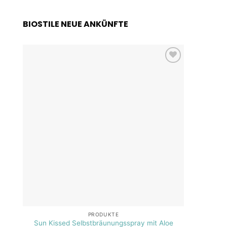
BIOSTILE NEUE ANKÜNFTE
Add to
wishlist
PRODUKTE
Sun Kissed Selbstbräunungsspray mit Aloe
SOS A