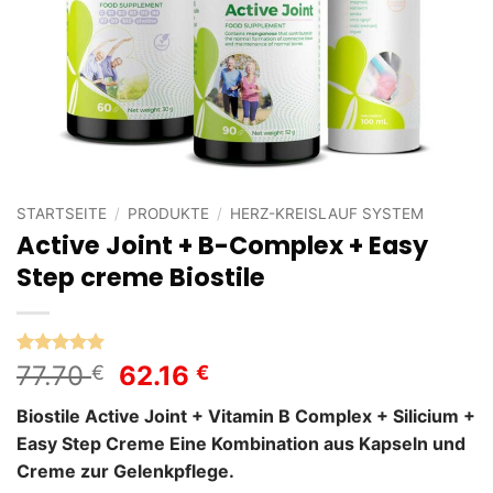
STARTSEITE
/
PRODUKTE
/
HERZ-KREISLAUF SYSTEM
Active Joint + B-Complex + Easy
Step creme Biostile
Bewertet
2
Ursprünglicher
Aktueller
77.70
62.16
€
€
mit
5
von
Preis
Preis
5, basierend
Biostile Active Joint + Vitamin B Complex + Silicium +
auf
war:
ist:
Kundenbewertungen
Easy Step Creme Eine Kombination aus Kapseln und
77.70 €
62.16 €.
Creme zur Gelenkpflege.