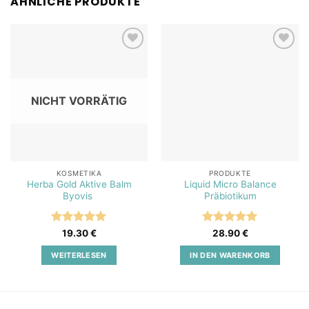
ÄHNLICHE PRODUKTE
Add to
Add to
wishlist
wishlist
NICHT VORRÄTIG
KOSMETIKA
PRODUKTE
Herba Gold Aktive Balm
Liquid Micro Balance
Byovis
Präbiotikum
Bewertet
Bewertet
19.30
€
28.90
€
mit
5
von
mit
5
von
5
5
WEITERLESEN
IN DEN WARENKORB