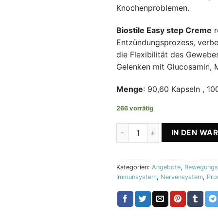
Knochenproblemen.
Biostile Easy step Creme
r
Entzündungsprozess, verbe
die Flexibilität des Gewebe
Gelenken mit Glucosamin, M
Menge
: 90,60 Kapseln , 10
266 vorrätig
Active Joint + Nutribones + 
IN DEN WA
Kategorien:
Angebote
,
Bewegungs
Immunsystem
,
Nervensystem
,
Pro