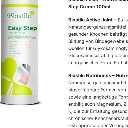
war:
ist
Step Creme 100ml
77.70 €
62
Biostile Active Joint
– Es is
Nahrungsergänzungsmittel, 
gesunder Knochen beiträgt 
Bildung von Bindegewebe spi
Quellen für Glykosaminogly
Glucosaminsulfat, Lipide u
in organischer Form. Enthä
Biostile Nutribones – Nut
Nahrungsergänzungsmittel,
bioverfügbare Formen von 
sowie eine langkettige Form
enthält auch Magnesium, Zi
K, die zur Erhaltung gesun
chronischer Knochenerkran
Osteoporose oder Verringe