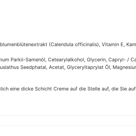
lumenblütenextrakt (Calendula officinalis), Vitamin E, Kam
m Parkii-Samenöl, Cetearylalkohol, Glycerin, Capryl- / Capr
slathus Seedphatal, Acetat, Glyceryltaprylat Öl, Magnesiumc
ich eine dicke Schicht Creme auf die Stelle auf, die Sie au