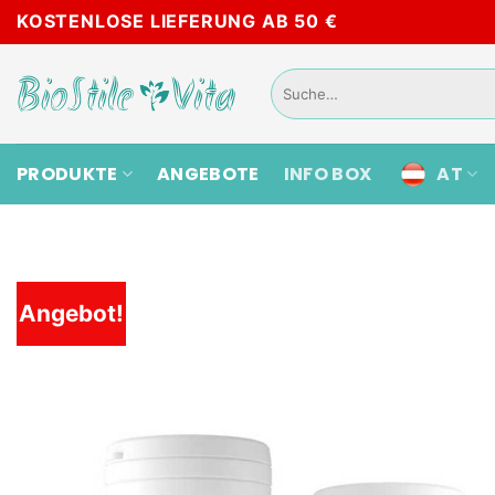
Skip
KOSTENLOSE LIEFERUNG AB 50 €
to
content
Suche
nach:
PRODUKTE
ANGEBOTE
INFO BOX
AT
Angebot!