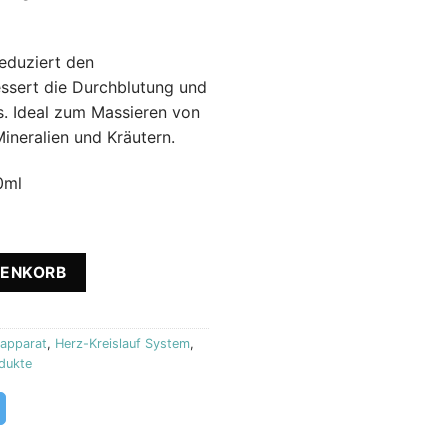
eduziert den
ssert die Durchblutung und
s. Ideal zum Massieren von
ineralien und Kräutern.
0ml
Easy Step Creme 100 ml Biostile Menge
RENKORB
apparat
,
Herz-Kreislauf System
,
dukte