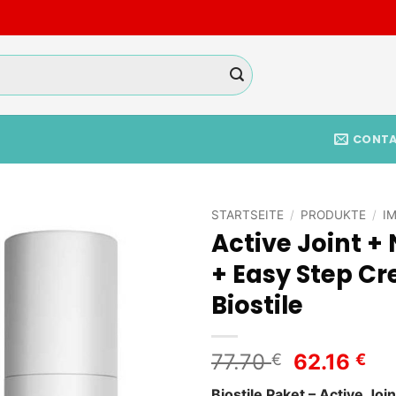
CONT
STARTSEITE
/
PRODUKTE
/
I
Active Joint +
Add to
+ Easy Step Cr
wishlist
Biostile
Ursprüngl
Ak
77.70
62.16
€
€
Preis
Pr
Biostile Paket – Active Jo