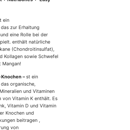
:
.16 €.
t ein
das zur Erhaltung
und eine Rolle bei der
elt. enthält natürliche
kane (Chondroitinsulfat),
nd Kollagen sowie Schwefel
lt Mangan!
ri-Knochen –
st ein
 das organische,
Mineralien und Vitaminen
 von Vitamin K enthält. Es
nk, Vitamin D und Vitamin
der Knochen und
kungen beitragen ,
rung von