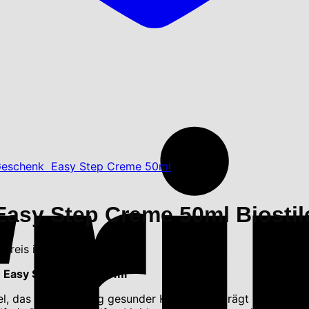
 Easy Step Creme 50ml Biostil
 Preis ist: 57.80 €.
nk Easy Step Creme 50ml
l, das zur Erhaltung gesunder Knochen beiträgt und eine Ro