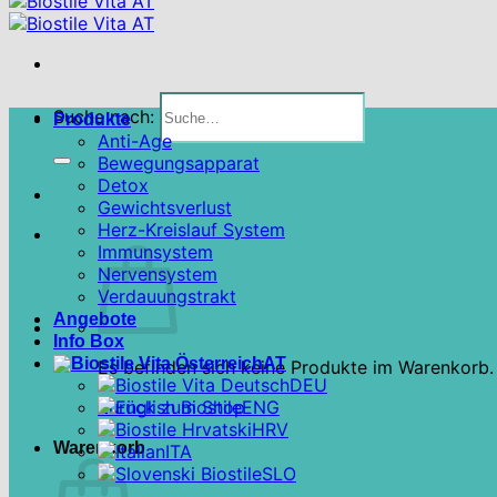
Suche nach:
Produkte
Anti-Age
Bewegungsapparat
Detox
Gewichtsverlust
Herz-Kreislauf System
Immunsystem
Nervensystem
Verdauungstrakt
Angebote
Info Box
AT
Es befinden sich keine Produkte im Warenkorb.
DEU
Zurück zum Shop
ENG
HRV
Warenkorb
ITA
SLO