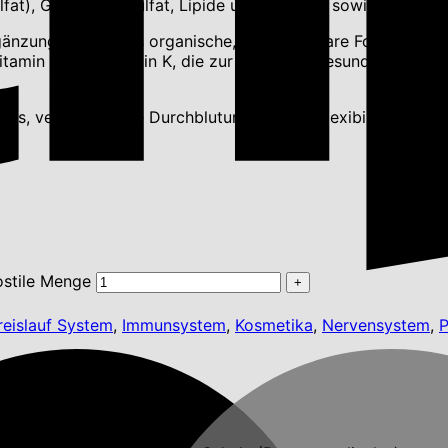
lfat), Glucosaminsulfat, Lipide und Kollagen sowie Schwefe
gänzungsmittel, das organische, bioverfügbare Formen von 
Vitamin D und Vitamin K, die zur Erhaltung gesunder Knoch
ss, verbessert die Durchblutung und die Flexibilität des 
ostile Menge
reislauf System
,
Immunsystem
,
Kosmetika
,
Nervensystem
,
P
nk Easy Step Creme 50ml