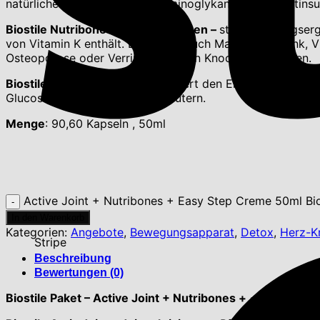
natürliche Quellen für Glykosaminoglykane (Chondroitinsu
Biostile Nutribones – Nutri-Knochen –
st ein Nahrungser
von Vitamin K enthält. Es enthält auch Magnesium, Zink, 
Osteoporose oder Verringerung von Knochenproblemen.
Biostile Easy step Creme
reduziert den Entzündungsproze
Glucosamin, Mineralien und Kräutern.
Menge
: 90,60 Kapseln , 50ml
Active Joint + Nutribones + Easy Step Creme 50ml Bi
In den Warenkorb
Kategorien:
Angebote
,
Bewegungsapparat
,
Detox
,
Herz-K
Stripe
Beschreibung
Bewertungen (0)
Biostile Paket – Active Joint + Nutribones + ✔ Gesche