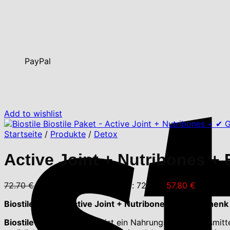
PayPal
Add to wishlist
Startseite
/
Produkte
/
Detox
Active Joint + Nutribones +
72.70
€
Ursprünglicher Preis war: 72.70 €
57.80
€
Aktueller
Biostile Paket – Active Joint + Nutribones + ✔ Gesche
Biostile Active Joint
– Es ist ein Nahrungsergänzungsmitte