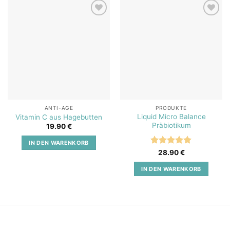
Add to
Add to
wishlist
wishlist
ANTI-AGE
PRODUKTE
Liquid Micro Balance
Vitamin C aus Hagebutten
Präbiotikum
19.90
€
IN DEN WARENKORB
Bewertet
28.90
€
mit
5
von
5
IN DEN WARENKORB