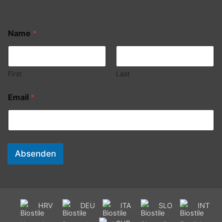
Name
*
First
Last
Email
*
Absenden
HRV
DEU
ITA
SLO
INT