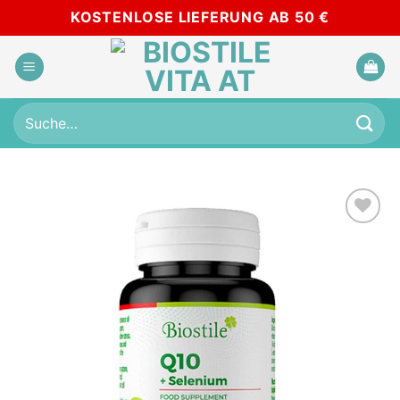
Skip
KOSTENLOSE LIEFERUNG AB 50 €
to
content
Suche
nach:
Add to
wishlist