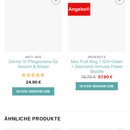
Angebot!
Add to
Add to
wishlist
wishlist
ANTI-AGE
ANGEBOTE
Derma 10 Pflegecreme für
Max Fruit King + Q10+Selen
Gesicht & Körper
+ Geschenk Immune Power
Biostile
Ursprünglicher
Aktueller
76.70
€
57.80
€
Preis
Preis
Bewertet
24.90
€
war:
ist:
IN DEN WARENKORB
mit
5
von
76.70 €
57.80 €.
5
IN DEN WARENKORB
ÄHNLICHE PRODUKTE