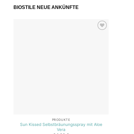
BIOSTILE NEUE ANKÜNFTE
Add to
wishlist
PRODUKTE
Sun Kissed Selbstbräunungsspray mit Aloe
SOS A
Vera