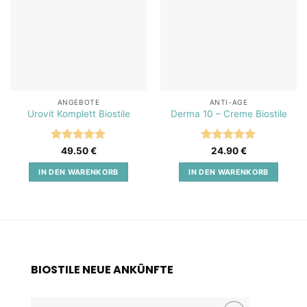
ANGEBOTE
ANTI-AGE
Urovit Komplett Biostile
Derma 10 – Creme Biostile
Bewertet
Bewertet
49.50
€
24.90
€
mit
5
von
mit
5
von
5
5
IN DEN WARENKORB
IN DEN WARENKORB
BIOSTILE NEUE ANKÜNFTE