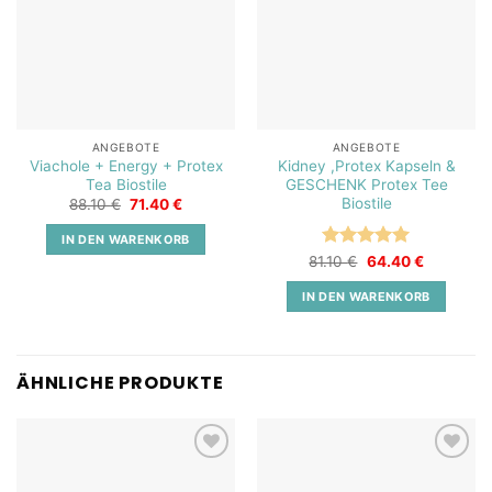
ANGEBOTE
ANGEBOTE
Viachole + Energy + Protex
Kidney ,Protex Kapseln &
Tea Biostile
GESCHENK Protex Tee
Biostile
Ursprünglicher
Aktueller
88.10
€
71.40
€
Preis
Preis
war:
ist:
IN DEN WARENKORB
88.10 €
71.40 €.
Bewertet
Ursprünglicher
Aktueller
81.10
€
64.40
€
Preis
Preis
mit
5
von
war:
ist:
5
IN DEN WARENKORB
81.10 €
64.40 €.
ÄHNLICHE PRODUKTE
Add to
Add to
wishlist
wishlist