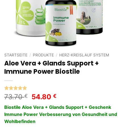
STARTSEITE
/
PRODUKTE
/
HERZ-KREISLAUF SYSTEM
Aloe Vera + Glands Support +
Immune Power Biostile
Bewertet
1
Ursprünglicher
Aktueller
73.70
54.80
€
€
mit
5
von
Preis
Preis
5, basierend
Biostile Aloe Vera + Glands Support + Geschenk
auf
war:
ist:
Kundenbewertung
Immune Power Verbesserung von Gesundheit und
73.70 €
54.80 €.
Wohlbefinden