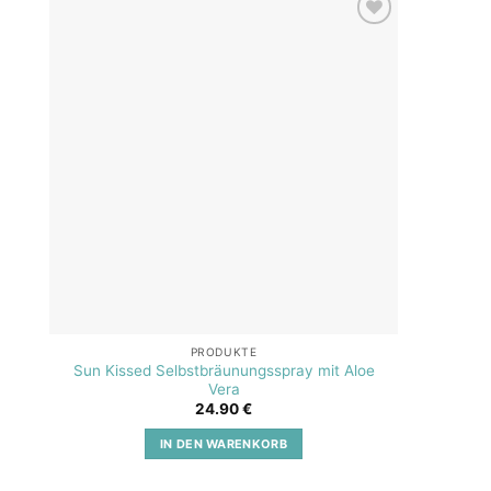
Add to
wishlist
PRODUKTE
Sun Kissed Selbstbräunungsspray mit Aloe
SOS A
Vera
24.90
€
IN DEN WARENKORB