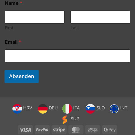
Name
*
First
Last
Email
*
Absenden
HRV
DEU
ITA
SLO
INT
SUP
Visa
PayPal
Stripe
MasterCard
Cash
Google