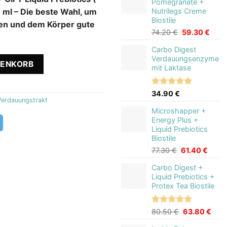
t:
Pomegranate +
75.70 €
59.8
 ml – Die beste Wahl, um
Nutrilegs Creme
.80 €.
Biostile
hen und dem Körper gute
Ursprünglich
Aktue
74.20
€
59.30
€
Preis
Preis
Carbo Digest
war:
ist:
Verdauungsenzyme
GESCHENK Liquid Prebiotics 300 ml Menge
74.20 €
59.3
RENKORB
mit Laktase
Bewertet
3
34.90
€
Verdauungstrakt
mit
5.00
von 5,
Microshapper +
basierend
Energy Plus +
auf
Liquid Prebiotics
Kundenbewertungen
Biostile
Ursprünglich
Aktuel
77.30
€
61.40
€
Preis
Preis
Carbo Digest +
war:
ist:
Liquid Prebiotics +
77.30 €
61.40
Protex Tea Biostile
Bewertet
1
Ursprünglich
Aktu
80.50
€
63.80
€
mit
5.00
Preis
Prei
von 5,