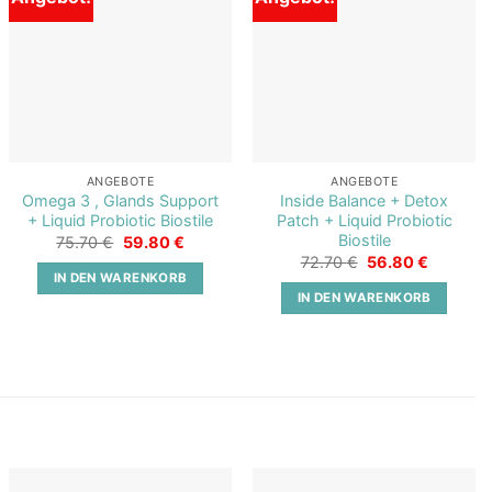
Add to
Add to
wishlist
wishlist
ANGEBOTE
ANGEBOTE
Omega 3 , Glands Support
Inside Balance + Detox
+ Liquid Probiotic Biostile
Patch + Liquid Probiotic
Biostile
r
Ursprünglicher
Aktueller
75.70
€
59.80
€
Preis
Preis
Ursprünglicher
Aktueller
72.70
€
56.80
€
war:
ist:
Preis
Preis
IN DEN WARENKORB
.
75.70 €
59.80 €.
war:
ist:
IN DEN WARENKORB
72.70 €
56.80 €.