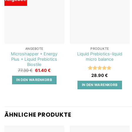
Add to
Add to
wishlist
wishlist
ANGEBOTE
PRODUKTE
Microshapper + Energy
Liquid Prebiotics-liquid
Plus + Liquid Prebiotics
micro balance
Biostile
Ursprünglicher
Aktueller
77.30
€
61.40
€
Preis
Preis
Bewertet
28.90
€
war:
ist:
mit
5
von
IN DEN WARENKORB
77.30 €
61.40 €.
5
IN DEN WARENKORB
ÄHNLICHE PRODUKTE