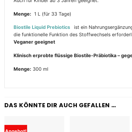
Auch für Kinder ab 3 Jahren geeignet.
Menge:
1 L (für 33 Tage)
Biostile Liquid Prebiotics
ist ein Nahrungsergänzung
die funktionelle Funktion des Stoffwechsels erforde
Veganer geeignet
Klinisch erprobte flüssige Biostile-Präbiotika – 
Menge:
300 ml
DAS KÖNNTE DIR AUCH GEFALLEN …
Angebot!