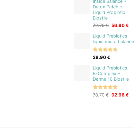
Inside Balance +
war:
ist:
basierend
Detox Patch +
80.50 €
63.8
auf
Liquid Probiotic
Kundenbewertung
Biostile
Ursprünglich
Aktue
72.70
€
56.80
€
Preis
Preis
Liquid Prebiotics-
war:
ist:
liquid micro balance
72.70 €
56.8
Bewertet
2
28.90
€
mit
5.00
von 5,
Liquid Prebiotics +
basierend
B-Complex +
auf
Derma 10 Biostile
Kundenbewertungen
Bewertet
1
Ursprünglich
Aktue
78.70
€
62.96
€
mit
5.00
Preis
Preis
von 5,
war:
ist:
basierend
78.70 €
62.9
auf
Kundenbewertung