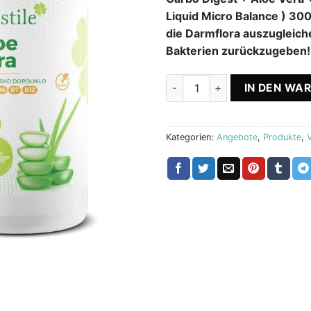
war:
is
Liquid Micro Balance ) 300
70.70 €
54
die Darmflora auszugleic
Bakterien zurückzugeben!
Carbo Digest + Aloe Vera + 
IN DEN WA
Kategorien:
Angebote
,
Produkte
,