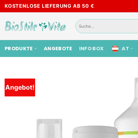
Skip
KOSTENLOSE LIEFERUNG AB 50 €
to
content
Suche
nach:
PRODUKTE
ANGEBOTE
INFO BOX
AT
Angebot!