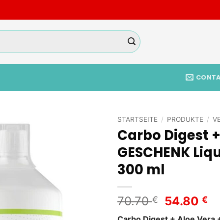
CONT
STARTSEITE
/
PRODUKTE
/
V
Carbo Digest +
Add to
GESCHENK Liqu
wishlist
300 ml
Ursprüng
Ak
70.70
54.80
€
€
Preis
Pr
Carbo Digest + Aloe Vera +