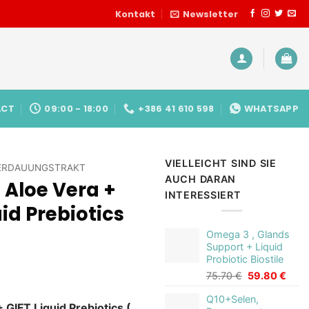
Kontakt
Newsletter
ACT
09:00 - 18:00
+386 41 610 598
WHATSAPP
VIELLEICHT SIND SIE
ERDAUUNGSTRAKT
AUCH DARAN
 Aloe Vera +
INTERESSIERT
id Prebiotics
Omega 3 , Glands
Support + Liquid
Probiotic Biostile
Ursprünglich
Aktue
75.70
€
59.80
€
licher
tueller
Preis
Preis
eis
Q10+Selen,
war:
ist:
 GIFT Liquid Prebiotics (