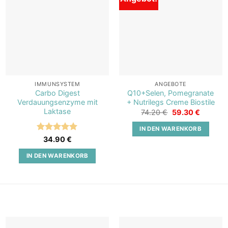
Add to
Add to
wishlist
wishlist
IMMUNSYSTEM
ANGEBOTE
Carbo Digest
Q10+Selen, Pomegranate
Verdauungsenzyme mit
+ Nutrilegs Creme Biostile
Laktase
Ursprünglicher
Aktuelle
74.20
€
59.30
€
Preis
Preis
war:
ist:
IN DEN WARENKORB
74.20 €
59.30 €
Bewertet
34.90
€
mit
5
von
5
IN DEN WARENKORB