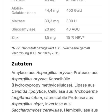
Alpha-
44,4 mg
400 GalU
Galaktosidase
Maltase
33,3 mg
300 U
Glucoamylase
20 mg
40 AGU
Zink
1,5 mg
15 % NRV*
*NRV: Nährstoffbezugswert für Erwachsene gemäß
Verordnung (EU) Nr. 1169/2011.
Zutaten
Amylase aus
Aspergillus oryzae
, Protease aus
Aspergillus oryzae
, Kapselhülle
(Hydroxypropylmethylcellulose), Lipase aus
Candida lipolytica
, Cellulase aus
Trichoderma
longibrachiatum
, säurestabile Protease aus
Aspergillus niger
, Invertase aus
Saccharomyces cerevisiae
, Hemicellulase aus