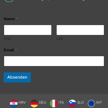
Name
*
First
Last
Email
*
Absenden
HRV
DEU
ITA
SLO
INT