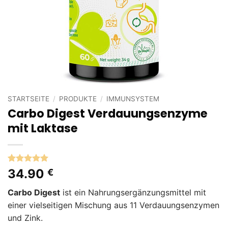
STARTSEITE
/
PRODUKTE
/
IMMUNSYSTEM
Carbo Digest Verdauungsenzyme
mit Laktase
Bewertet
3
34.90
€
mit
5
von
5, basierend
Carbo Digest
ist ein Nahrungsergänzungsmittel mit
auf
Kundenbewertungen
einer vielseitigen Mischung aus 11 Verdauungsenzymen
und Zink.