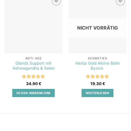
Add to
Add to
wishlist
wishlist
NICHT VORRÄTIG
ANTI-AGE
KOSMETIKA
Glands Support mit
Herba Gold Aktive Balm
Ashwagandha & Selen
Byovis
Bewertet
Bewertet
34.90
€
19.30
€
mit
5
von
mit
5
von
5
5
IN DEN WARENKORB
WEITERLESEN