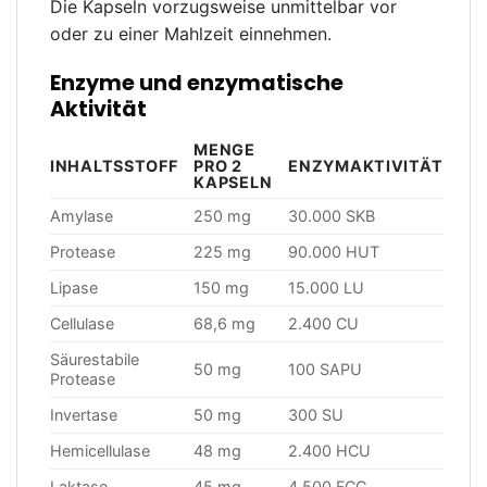
Die Kapseln vorzugsweise unmittelbar vor
oder zu einer Mahlzeit einnehmen.
Enzyme und enzymatische
Aktivität
MENGE
INHALTSSTOFF
PRO 2
ENZYMAKTIVITÄT
KAPSELN
Amylase
250 mg
30.000 SKB
Protease
225 mg
90.000 HUT
Lipase
150 mg
15.000 LU
Cellulase
68,6 mg
2.400 CU
Säurestabile
50 mg
100 SAPU
Protease
Invertase
50 mg
300 SU
Hemicellulase
48 mg
2.400 HCU
Laktase
45 mg
4.500 FCC