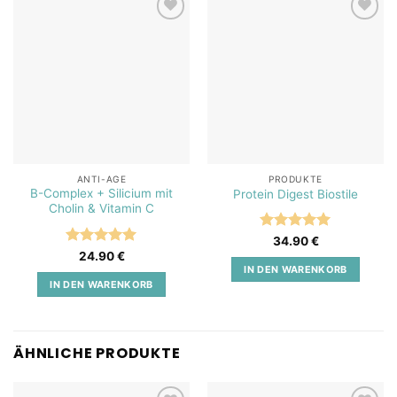
Add to
Add to
wishlist
wishlist
ANTI-AGE
PRODUKTE
B-Complex + Silicium mit
Protein Digest Biostile
Cholin & Vitamin C
Bewertet
34.90
€
mit
5
von
Bewertet
24.90
€
5
mit
5
von
IN DEN WARENKORB
5
IN DEN WARENKORB
ÄHNLICHE PRODUKTE