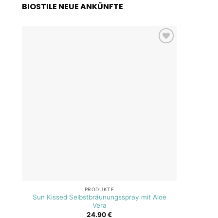
BIOSTILE NEUE ANKÜNFTE
Add to
wishlist
PRODUKTE
Sun Kissed Selbstbräunungsspray mit Aloe
SOS A
Vera
24.90
€