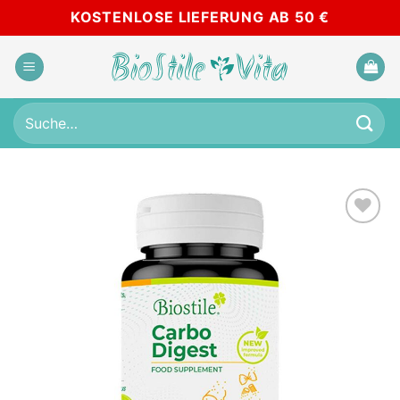
Skip
KOSTENLOSE LIEFERUNG AB 50 €
to
content
Suche
nach:
Add to
wishlist