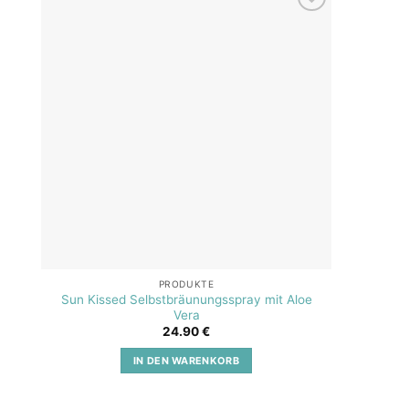
Add to
wishlist
PRODUKTE
Sun Kissed Selbstbräunungsspray mit Aloe
SOS A
Vera
24.90
€
IN DEN WARENKORB