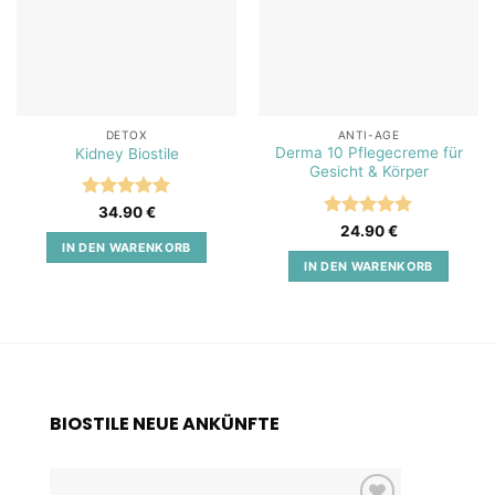
DETOX
ANTI-AGE
Derma 10 Pflegecreme für
Kidney Biostile
Gesicht & Körper
Bewertet
34.90
€
mit
5
von
Bewertet
24.90
€
5
mit
5
von
IN DEN WARENKORB
5
IN DEN WARENKORB
BIOSTILE NEUE ANKÜNFTE