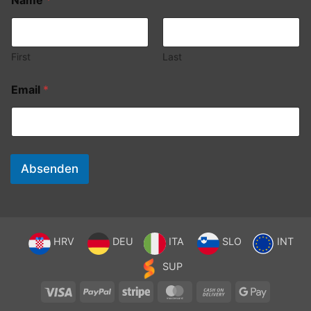
Name
*
First
Last
Email
*
Absenden
HRV
DEU
ITA
SLO
INT
SUP
Visa
PayPal
Stripe
MasterCard
Cash
Google
On
Pay