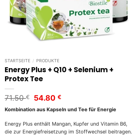
STARTSEITE
/
PRODUKTE
Energy Plus + Q10 + Selenium +
Protex Tee
Ursprünglicher
Aktueller
71.50
54.80
€
€
Preis
Preis
Kombination aus Kapseln und Tee für Energie
war:
ist:
71.50 €
54.80 €.
Energy Plus enthält Mangan, Kupfer und Vitamin B6,
die zur Energiefreisetzung im Stoffwechsel beitragen.