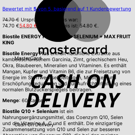
Bewertet mit
5
von 5, basierend auf
1
Kundenbewertung
74.70
€
Ursprünglicher Preis war:
74.70 €
54.80
€
Aktueller Preis ist: 54.80 €.
Biostile ENERGY PLUS + Q10+SELENIUM + MAX FRUIT
KING
Bisotile Energy Plus
enthält natürliche Extrakte aus
MasterCard
kambodschanischem Garcinia, Zimt, griechischem Heu,
Okra, Blaubeeren, Mineralien und Vitaminen. Es enthält
Mangan, Kupfer und Vitamin B6, die zur Freisetzung von
Energie im Stoffwechsel beitragen, Müdigkeit und
Erschöpfung reduzieren und zur Aufrechterhaltung eines
normalen Blutzuckerspiegels beitragen.
Menge
: 60 Kapseln
Biostile Q10 + Selenium
ist ein
Nahrungsergänzungsmittel, das Coenzym Q10, Selen
und die Vitamine A, C und E enthält. Die einzigartige
Cash On Delivery
Zusammensetzung von Q10 und Selen zur besseren