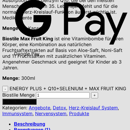
Absorption von Coenzym Q10, die bei den meisten
Menschen nach dem 35. Lebensjahr fehlt und für die
normale Herz-Kreislauf-Funktion äußerst wichtig ist.
Medikamente
Menge
: 30 Kapseln
Biostile Max Fruit King
ist eine Vitaminbombe für Ihren
Körper, eine Kombination aus natürlichen
Fruchtsaftextrakten auf Basis von Aloe-Saft, Noni-Saft
Google Pay
und 11 Fruchtsäften mit zusätzlichen Vitaminen.
Angenehmer Geschmack und geeignet für Kinder ab 3
Jahren.
Menge:
300ml
ENERGY PLUS + Q10+SELENIUM + MAX FRUIT KING
Biostile Menge
In den Warenkorb
Kategorien:
Angebote
,
Detox
,
Herz-Kreislauf System
,
Immunsystem
,
Nervensystem
,
Produkte
Beschreibung
Bewertungen (1)