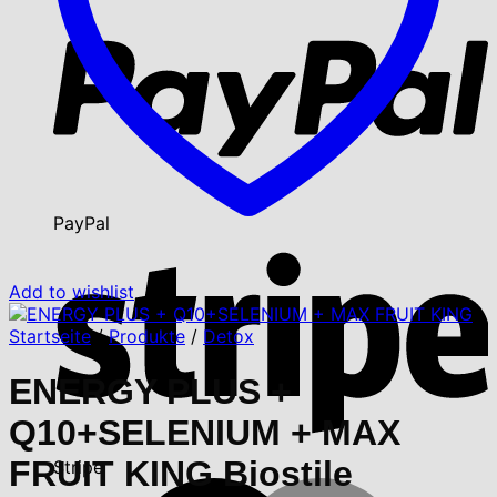
PayPal
Add to wishlist
Startseite
/
Produkte
/
Detox
ENERGY PLUS +
Q10+SELENIUM + MAX
FRUIT KING Biostile
Stripe