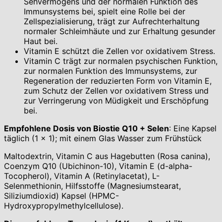
Sehvermögens und der normalen Funktion des
Immunsystems bei, spielt eine Rolle bei der
Zellspezialisierung, trägt zur Aufrechterhaltung
normaler Schleimhäute und zur Erhaltung gesunder
Haut bei.
Vitamin E schützt die Zellen vor oxidativem Stress.
Vitamin C trägt zur normalen psychischen Funktion,
zur normalen Funktion des Immunsystems, zur
Regeneration der reduzierten Form von Vitamin E,
zum Schutz der Zellen vor oxidativem Stress und
zur Verringerung von Müdigkeit und Erschöpfung
bei.
Empfohlene Dosis von Biostie Q10 + Selen
: Eine Kapsel
täglich (1 × 1); mit einem Glas Wasser zum Frühstück
Maltodextrin, Vitamin C aus Hagebutten (Rosa canina),
Coenzym Q10 (Ubichinon-10), Vitamin E (d-alpha-
Tocopherol), Vitamin A (Retinylacetat), L-
Selenmethionin, Hilfsstoffe (Magnesiumstearat,
Siliziumdioxid) Kapsel (HPMC-
Hydroxypropylmethylcellulose).