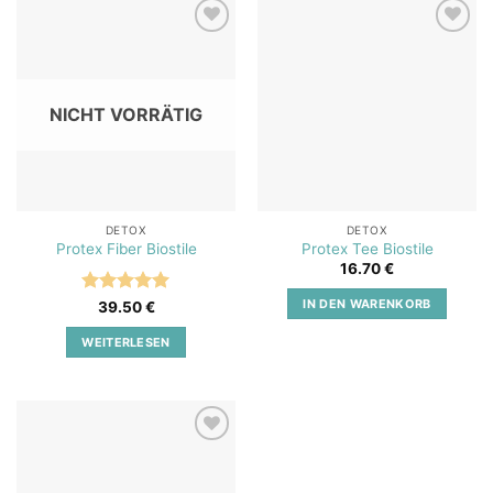
Add to
Add to
wishlist
wishlist
NICHT VORRÄTIG
DETOX
DETOX
Protex Fiber Biostile
Protex Tee Biostile
16.70
€
IN DEN WARENKORB
Bewertet
39.50
€
mit
5
von
5
WEITERLESEN
Add to
wishlist