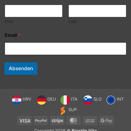
First
Last
Email
*
Absenden
HRV
DEU
ITA
SLO
INT
SUP
Visa
PayPal
Stripe
MasterCard
Cash
Google
On
Pay
Copyright 2026 ©
Biostile Vita