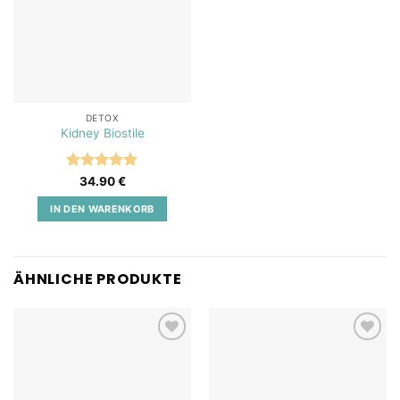
DETOX
Kidney Biostile
Bewertet
34.90
€
mit
5
von
5
IN DEN WARENKORB
ÄHNLICHE PRODUKTE
Add to
Add to
wishlist
wishlist