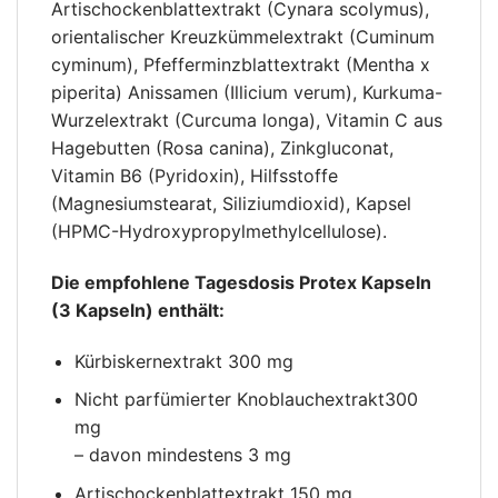
Artischockenblattextrakt (Cynara scolymus),
orientalischer Kreuzkümmelextrakt (Cuminum
cyminum), Pfefferminzblattextrakt (Mentha x
piperita) Anissamen (Illicium verum), Kurkuma-
Wurzelextrakt (Curcuma longa), Vitamin C aus
Hagebutten (Rosa canina), Zinkgluconat,
Vitamin B6 (Pyridoxin), Hilfsstoffe
(Magnesiumstearat, Siliziumdioxid), Kapsel
(HPMC-Hydroxypropylmethylcellulose).
Die empfohlene Tagesdosis Protex Kapseln
(3 Kapseln) enthält:
Kürbiskernextrakt 300 mg
Nicht parfümierter Knoblauchextrakt300
mg
– davon mindestens 3 mg
Artischockenblattextrakt 150 mg