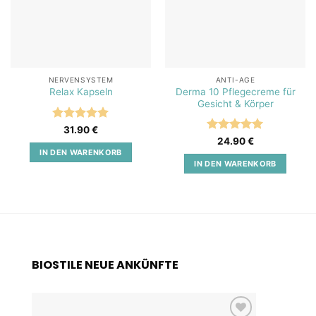
NERVENSYSTEM
ANTI-AGE
Derma 10 Pflegecreme für
Relax Kapseln
Gesicht & Körper
Bewertet
31.90
€
mit
5
von
Bewertet
24.90
€
5
mit
5
von
IN DEN WARENKORB
5
IN DEN WARENKORB
BIOSTILE NEUE ANKÜNFTE