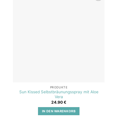
Add to
wishlist
PRODUKTE
Sun Kissed Selbstbräunungsspray mit Aloe
SOS A
Vera
24.90
€
IN DEN WARENKORB