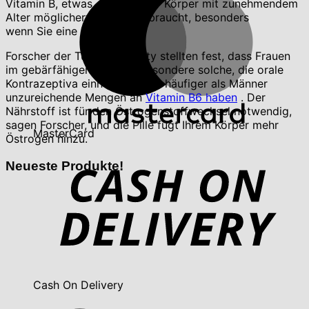
Vitamin B, etwas, von dem Ihr Körper mit zunehmendem
Alter möglicherweise mehr braucht, besonders
wenn Sie eine Frau sind.
Forscher der Tufts University stellten fest, dass Frauen
im gebärfähigen Alter, insbesondere solche, die orale
Kontrazeptiva einnehmen, viel häufiger als Männer
unzureichende Mengen an
Vitamin B6 haben
. Der
Nährstoff ist für den Östrogenstoffwechsel notwendig,
sagen Forscher, und die Pille fügt Ihrem Körper mehr
MasterCard
Östrogen hinzu.
Neueste Produkte!
Cash On Delivery