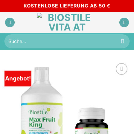
Skip
KOSTENLOSE LIEFERUNG AB 50 €
to
content
Suche
nach:
Angebot!
Add to
wishlist