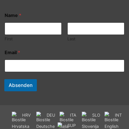
Name
*
First
Last
Email
*
Absenden
HRV
DEU
ITA
SLO
INT
SUP