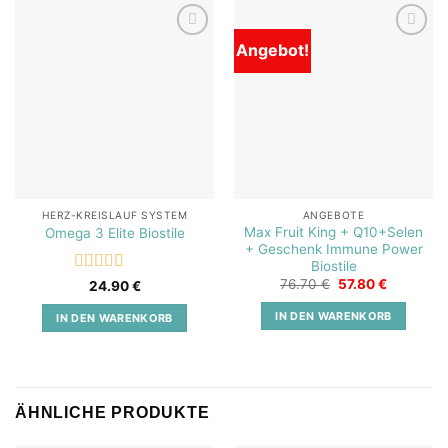
Angebot!
Add to
Add to
wishlist
wishlist
HERZ-KREISLAUF SYSTEM
ANGEBOTE
Max Fruit King + Q10+Selen
Omega 3 Elite Biostile
+ Geschenk Immune Power
Biostile
Ursprünglicher
Aktueller
Bewertet
76.70
€
57.80
€
24.90
€
Preis
Preis
mit
5
von 5
war:
ist:
IN DEN WARENKORB
IN DEN WARENKORB
76.70 €
57.80 €.
ÄHNLICHE PRODUKTE