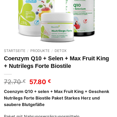
STARTSEITE
/
PRODUKTE
/
DETOX
Coenzym Q10 + Selen + Max Fruit King
+ Nutrilegs Forte Biostile
Ursprünglicher
Aktueller
72.70
57.80
€
€
Preis
Preis
Coenzym Q10 + selen + Max Fruit King + Geschenk
war:
ist:
Nutrilegs Forte Biostile Paket Starkes Herz und
72.70 €
57.80 €.
saubere Blutgefäße
Paket mit Nahrungsergänzungsmitteln