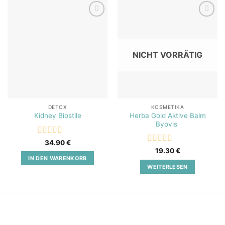
Add to
Add to
wishlist
wishlist
NICHT VORRÄTIG
DETOX
KOSMETIKA
Herba Gold Aktive Balm
Kidney Biostile
Byovis
Bewertet
34.90
€
mit
5
von 5
Bewertet
19.30
€
mit
5
von 5
IN DEN WARENKORB
WEITERLESEN