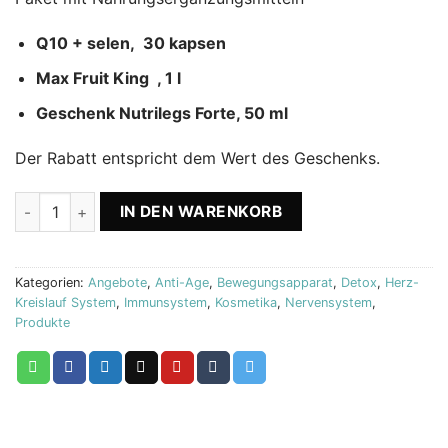
Q10 + selen, 30 kapsen
Max Fruit King , 1 l
Geschenk Nutrilegs Forte, 50 ml
Der Rabatt entspricht dem Wert des Geschenks.
Coenzym Q10 + Selen + Max Fruit King + Nutrilegs Forte Bios
IN DEN WARENKORB
Kategorien:
Angebote
,
Anti-Age
,
Bewegungsapparat
,
Detox
,
Herz-
Kreislauf System
,
Immunsystem
,
Kosmetika
,
Nervensystem
,
Produkte