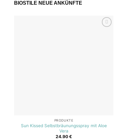
BIOSTILE NEUE ANKÜNFTE
Add to
wishlist
PRODUKTE
Sun Kissed Selbstbräunungsspray mit Aloe
SOS A
Vera
24.90
€