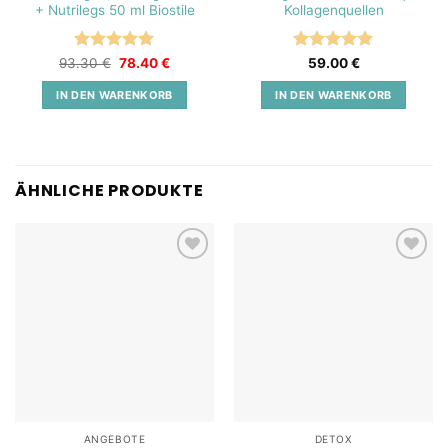
+ Nutrilegs 50 ml Biostile
Kollagenquellen
Bewertet
Ursprünglicher
Aktueller
Bewertet
93.30
€
78.40
€
59.00
€
Preis
Preis
mit
5
von
mit
5
von
war:
ist:
5
5
IN DEN WARENKORB
IN DEN WARENKORB
93.30 €
78.40 €.
ÄHNLICHE PRODUKTE
Add to
Add to
wishlist
wishlist
ANGEBOTE
DETOX