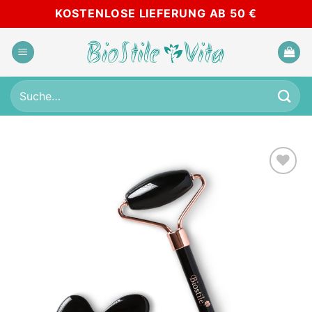
Skip
KOSTENLOSE LIEFERUNG AB 50 €
to
content
Suche
nach:
Add to
wishlist