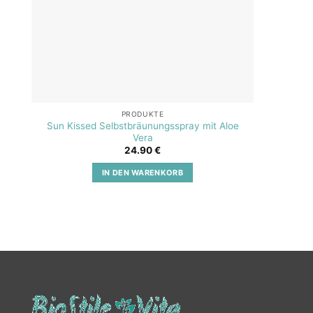
PRODUKTE
Sun Kissed Selbstbräunungsspray mit Aloe
SOS A
Vera
24.90
€
IN DEN WARENKORB