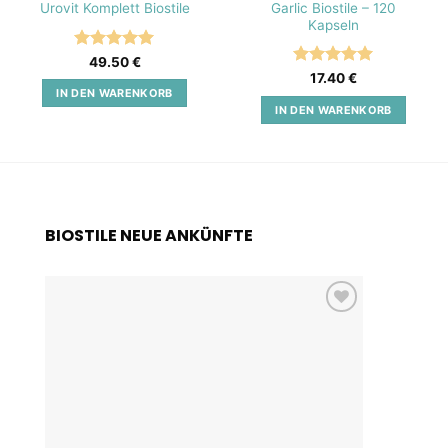
Garlic Biostile – 120
Urovit Komplett Biostile
Kapseln
Bewertet
49.50
€
mit
5
von
Bewertet
17.40
€
5
mit
5
von
IN DEN WARENKORB
5
IN DEN WARENKORB
BIOSTILE NEUE ANKÜNFTE
Add to
wishlist