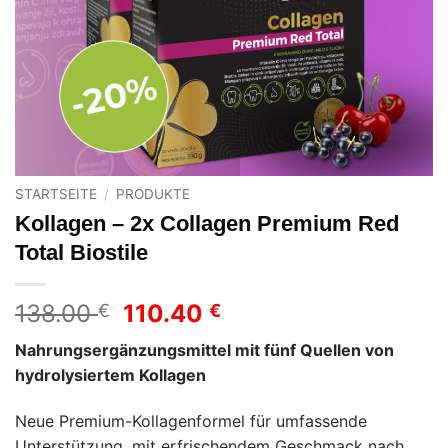
STARTSEITE
/
PRODUKTE
Kollagen – 2x Collagen Premium Red
Total Biostile
Ursprünglicher
Aktueller
138.00
110.40
€
€
Preis
Preis
Nahrungsergänzungsmittel mit fünf Quellen von
war:
ist:
hydrolysiertem Kollagen
138.00 €
110.40 €.
Neue Premium-Kollagenformel für umfassende
Unterstützung, mit erfrischendem Geschmack nach