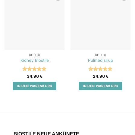
Add to
Add to
wishlist
wishlist
DETOX
DETOX
Kidney Biostile
Pulmed sirup
Bewertet
Bewertet
34.90
€
24.90
€
mit
5
von
mit
5
von
5
5
IN DEN WARENKORB
IN DEN WARENKORB
BIOSTILE NEUE ANKÜNFTE