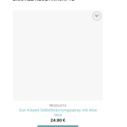
Add to
wishlist
PRODUKTE
Sun Kissed Selbstbräunungsspray mit Aloe
SOS A
Vera
24.90
€