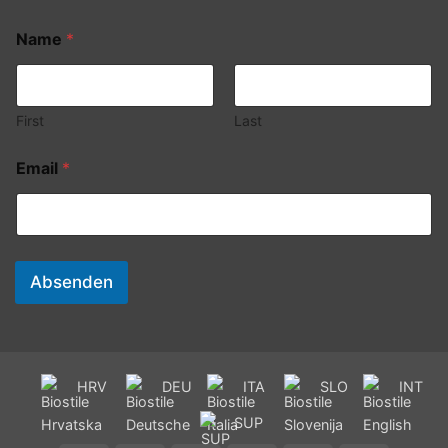
Name
*
First
Last
Email
*
Absenden
HRV
DEU
ITA
SLO
INT
SUP