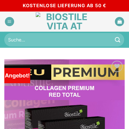
Skip
KOSTENLOSE LIEFERUNG AB 50 €
to
content
Suche
nach:
Angebot!
Add to
wishlist