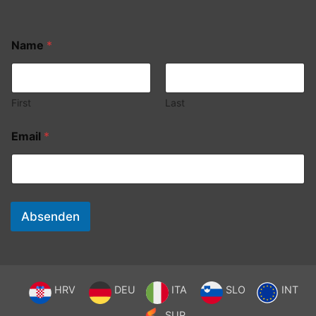
Name
*
First
Last
Email
*
Absenden
HRV
DEU
ITA
SLO
INT
SUP