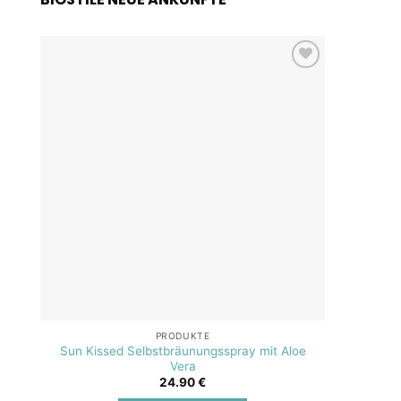
Add to
wishlist
PRODUKTE
Sun Kissed Selbstbräunungsspray mit Aloe
SOS A
Vera
24.90
€