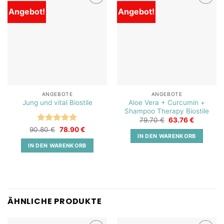
Angebot!
Angebot!
Add to
Add to
wishlist
wishlist
ANGEBOTE
ANGEBOTE
Aloe Vera + Curcumin +
Jung und vital Biostile
Shampoo Therapy Biostile
Ursprünglicher
Aktueller
79.70
€
63.76
€
Preis
Preis
Bewertet
Ursprünglicher
Aktueller
90.80
€
78.90
€
war:
ist:
Preis
Preis
IN DEN WARENKORB
mit
5
von
79.70 €
63.76 €.
war:
ist:
5
IN DEN WARENKORB
90.80 €
78.90 €.
ÄHNLICHE PRODUKTE