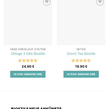
Add to
Add to
wishlist
wishlist
HERZ-KREISLAUF SYSTEM
DETOX
Omega 3 Elite Biostile
Urovit Tea Biostile
Bewertet
Bewertet
24.90
€
19.90
€
mit
5
von
mit
5
von
5
5
IN DEN WARENKORB
IN DEN WARENKORB
BIOSTILE NEUE ANKÜNFTE