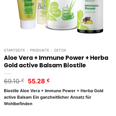
STARTSEITE
/
PRODUKTE
/
DETOX
Aloe Vera + Immune Power + Herba
Gold active Balsam Biostile
Ursprünglicher
Aktueller
69.10
55.28
€
€
Preis
Preis
Biostile Aloe Vera + Immune Power + Herba Gold
war:
ist:
active Balsam Ein ganzheitlicher Ansatz für
69.10 €
55.28 €.
Wohlbefinden