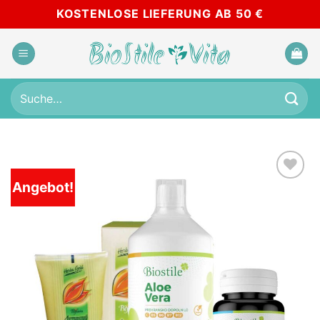
Skip
KOSTENLOSE LIEFERUNG AB 50 €
to
content
Suche
nach:
Angebot!
Add to
wishlist