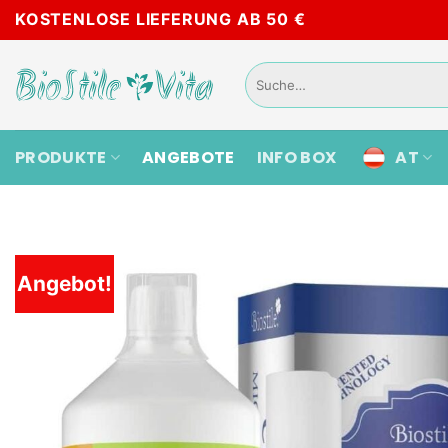
Skip
KOSTENLOSE LIEFERUNG AB 50 €
to
content
Suche
nach:
PRODUKTE
ANGEBOTE
INFO BOX
AT
Angebot!