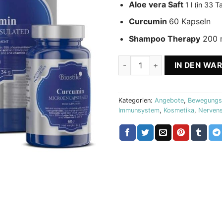
Aloe vera Saft
1 l (in 33 
Curcumin
60 Kapseln
Shampoo Therapy
200 
Aloe Vera + Curcumin + Sham
IN DEN WA
Kategorien:
Angebote
,
Bewegungs
Immunsystem
,
Kosmetika
,
Nerven