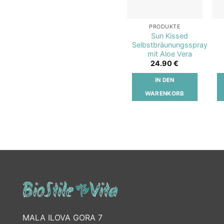
PRODUKTE
Sun Kissed
Selbstbräunungsspray
mit Aloe Vera
24.90
€
IN DEN
WARENKORB
MALA ILOVA GORA 7