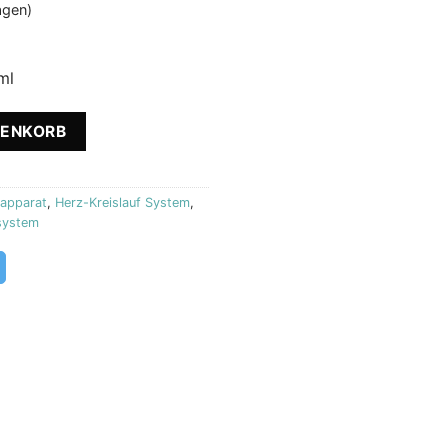
Tagen)
ml
poo Therapy Biostile Menge
RENKORB
apparat
,
Herz-Kreislauf System
,
system