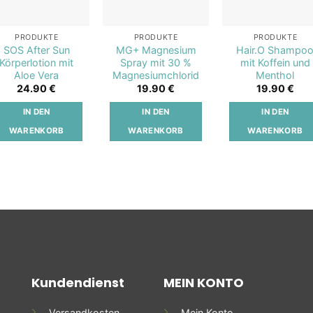
PRODUKTE
PRODUKTE
PRODUKTE
SOS After Sun
MG+ Magnesium
Hair.O Shampo
Körperlotion mit
Spray mit 30 %
mit Koffein und
Aloe Vera
Magnesiumchlorid
Menthol
24.90
€
19.90
€
19.90
€
IN DEN
IN DEN
IN DEN
WARENKORB
WARENKORB
WARENKORB
Kundendienst
MEIN KONTO
Versandkosten
Mein Konto