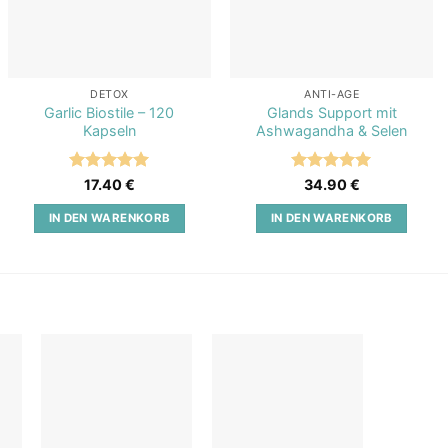
DETOX
ANTI-AGE
Garlic Biostile – 120
Glands Support mit
Kapseln
Ashwagandha & Selen
Bewertet
Bewertet
17.40
€
34.90
€
mit
5
von
mit
5
von
5
5
IN DEN WARENKORB
IN DEN WARENKORB
o
Add to
Add to
st
wishlist
wishlist