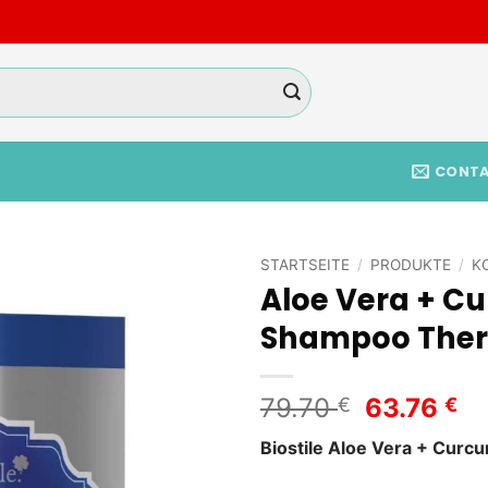
CONT
STARTSEITE
/
PRODUKTE
/
K
Aloe Vera + C
Add to
Shampoo Thera
wishlist
Ursprüng
Ak
79.70
63.76
€
€
Preis
Pr
Biostile Aloe Vera + Cur
war:
ist
79.70 €
63