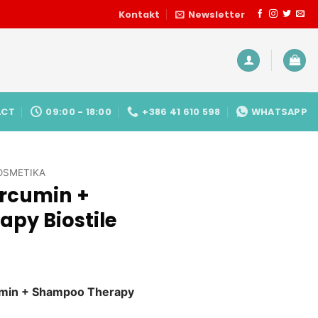
Kontakt
Newsletter
ACT
09:00 - 18:00
+386 41 610 598
WHATSAPP
OSMETIKA
urcumin +
py Biostile
licher
tueller
eis
cumin + Shampoo Therapy
:
.76 €.