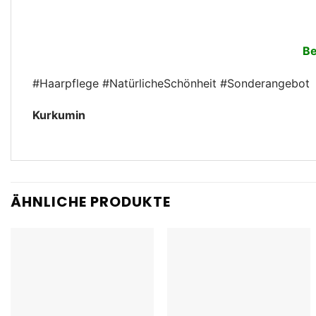
Be
#Haarpflege #NatürlicheSchönheit #Sonderangebot
Kurkumin
ÄHNLICHE PRODUKTE
Add to
Add to
wishlist
wishlist