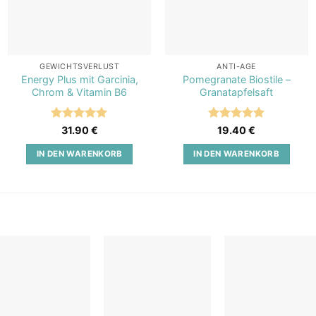
GEWICHTSVERLUST
ANTI-AGE
Energy Plus mit Garcinia,
Pomegranate Biostile –
Chrom & Vitamin B6
Granatapfelsaft
Bewertet
Bewertet
31.90
€
19.40
€
mit
5
von
mit
5
von
5
5
IN DEN WARENKORB
IN DEN WARENKORB
Add to
Add to
Add t
wishlist
wishlist
wishli