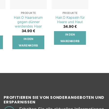
PRODUKTE
PRODUKTE
PR
o
Hair.O Haarserum
Hair.O Kapseln für
Elect
gegen dünner
Haare und Haut
Elektro
werdendes Haar
34.90
€
4
34.90
€
IN DEN
I
IN DEN
WARENKORB
WAR
WARENKORB
PROFITIEREN SIE VON SONDERANGEBOTEN UND
ERSPARNISSEN