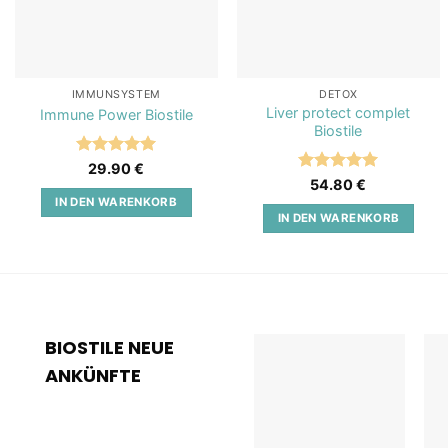
IMMUNSYSTEM
DETOX
Liver protect complet
Immune Power Biostile
Biostile
Bewertet
29.90
€
mit
5
von
Bewertet
54.80
€
5
mit
5
von
IN DEN WARENKORB
5
IN DEN WARENKORB
BIOSTILE NEUE
ANKÜNFTE
Add to
wishlist