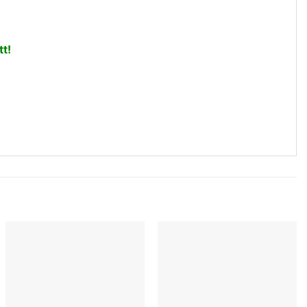
tt!
Add to
Add to
wishlist
wishlist