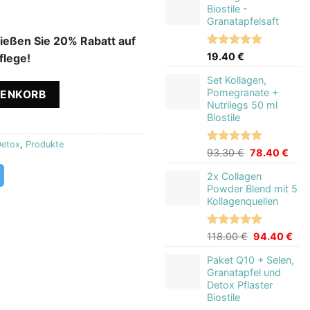
basierend
Biostile -
90.80 €
78.9
auf
Granatapfelsaft
Kundenbewertungen
nießen Sie 20% Rabatt auf
Bewertet
5
19.40
€
flege!
mit
5.00
von 5,
Set Kollagen,
lite + B Complex Biostile Menge
basierend
Pomegranate +
RENKORB
auf
Nutrilegs 50 ml
Kundenbewertungen
Biostile
Detox
,
Produkte
Bewertet
1
Ursprünglich
Aktu
93.30
€
78.40
€
mit
5.00
Preis
Prei
von 5,
2x Collagen
war:
ist:
basierend
Powder Blend mit 5
93.30 €
78.4
auf
Kollagenquellen
Kundenbewertung
Bewertet
2
Ursprünglic
Akt
118.00
€
94.40
€
mit
5.00
Preis
Pre
von 5,
Paket Q10 + Selen,
war:
ist:
basierend
Granatapfel und
118.00 €
94.
auf
Detox Pflaster
Kundenbewertungen
Biostile