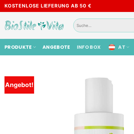
Skip
KOSTENLOSE LIEFERUNG AB 50 €
to
content
Suche
nach:
PRODUKTE
ANGEBOTE
INFO BOX
AT
Angebot!