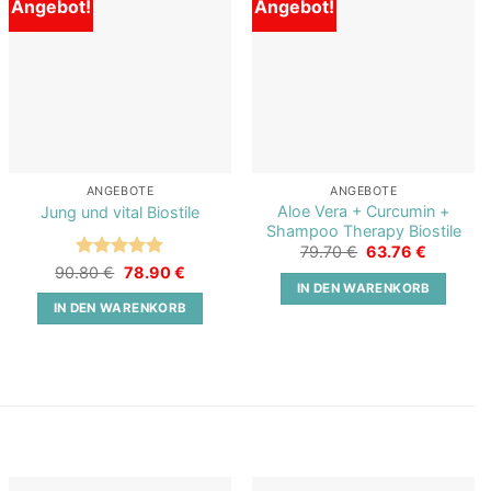
Angebot!
Angebot!
Add to
Add to
wishlist
wishlist
ANGEBOTE
ANGEBOTE
Aloe Vera + Curcumin +
Jung und vital Biostile
Shampoo Therapy Biostile
Ursprünglicher
Aktueller
79.70
€
63.76
€
Preis
Preis
Bewertet
Ursprünglicher
Aktueller
90.80
€
78.90
€
war:
ist:
Preis
Preis
mit
5
von
r
IN DEN WARENKORB
79.70 €
63.76 €.
war:
ist:
5
IN DEN WARENKORB
90.80 €
78.90 €.
.