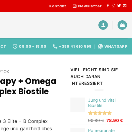
Kontakt
Newsletter
ACT
09:00 - 18:00
+386 41 610 598
WHATSAPP
VIELLEICHT SIND SIE
ETOX
AUCH DARAN
apy + Omega
INTERESSIERT
plex Biostile
Jung und vital
Biostile
licher
tueller
eis
Bewertet
3
Ursprünglich
Aktu
90.80
€
78.90
€
3 Elite + B Complex
:
mit
5.00
Preis
Prei
lege und ganzheitliches
.76 €.
von 5,
Pomegranate
war:
ist: