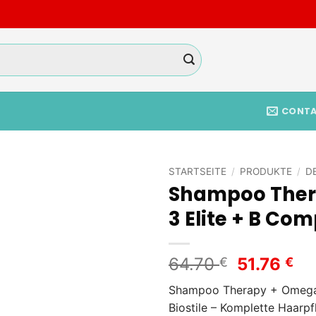
CONT
STARTSEITE
/
PRODUKTE
/
D
Shampoo Ther
Add to
3 Elite + B Com
wishlist
Ursprüng
Ak
64.70
51.76
€
€
Preis
Pr
Shampoo Therapy + Omega 
war:
ist
Biostile – Komplette Haarpf
64.70 €
51