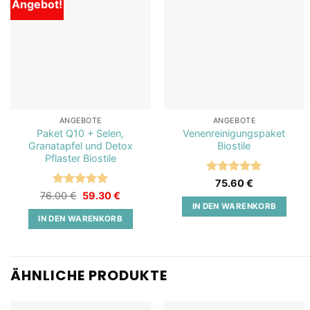
Angebot!
Add to
Add to
wishlist
wishlist
ANGEBOTE
ANGEBOTE
Paket Q10 + Selen,
Venenreinigungspaket
Granatapfel und Detox
Biostile
Pflaster Biostile
Bewertet
75.60
€
mit
5
von
Bewertet
Ursprünglicher
Aktueller
76.00
€
59.30
€
Preis
Preis
5
mit
5
von
IN DEN WARENKORB
war:
ist:
5
IN DEN WARENKORB
76.00 €
59.30 €.
ÄHNLICHE PRODUKTE