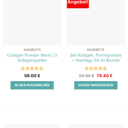
Angebot!
Add to
Add to
wishlist
wishlist
ANGEBOTE
ANGEBOTE
Collagen Powder Blend | 5
Set Kollagen, Pomegranate
Kollagenquellen
+ Nutrilegs 50 ml Biostile
Bewertet
Bewertet
Ursprünglicher
Aktuelle
59.00
€
93.30
€
78.40
€
Preis
Preis
mit
5
von
mit
5
von
war:
ist:
5
5
IN DEN WARENKORB
IN DEN WARENKORB
93.30 €
78.40 €