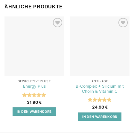
ÄHNLICHE PRODUKTE
Add to
Add to
wishlist
wishlist
GEWICHTSVERLUST
ANTI-AGE
B-Complex + Silicium mit
Energy Plus
Cholin & Vitamin C
Bewertet
31.90
€
mit
5
von
Bewertet
24.90
€
5
mit
5
von
IN DEN WARENKORB
5
IN DEN WARENKORB