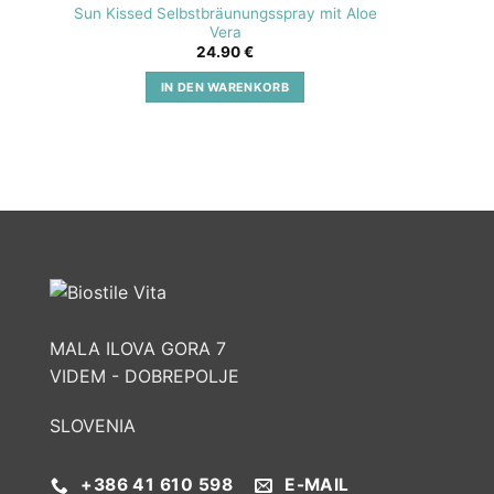
Sun Kissed Selbstbräunungsspray mit Aloe
SOS A
Vera
24.90
€
IN DEN WARENKORB
MALA ILOVA GORA 7
VIDEM - DOBREPOLJE
SLOVENIA
+386 41 610 598
E-MAIL