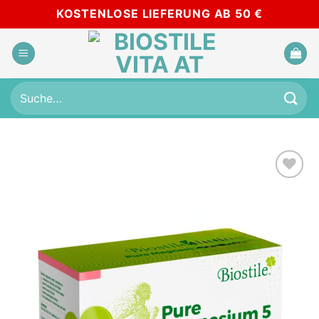
Skip
KOSTENLOSE LIEFERUNG AB 50 €
to
content
Suche
nach:
Add to
wishlist