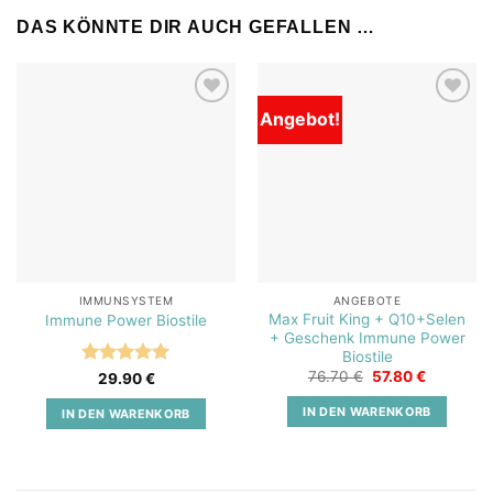
DAS KÖNNTE DIR AUCH GEFALLEN …
Angebot!
Add to
Add to
wishlist
wishlist
IMMUNSYSTEM
ANGEBOTE
Max Fruit King + Q10+Selen
Immune Power Biostile
+ Geschenk Immune Power
Biostile
Ursprünglicher
Aktueller
76.70
€
57.80
€
Bewertet
29.90
€
Preis
Preis
mit
5
von
war:
ist:
5
IN DEN WARENKORB
IN DEN WARENKORB
76.70 €
57.80 €.