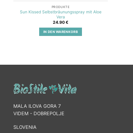
PRODUKTE
Sun Kissed Selbstbräunungsspray mit Aloe
SOS A
Vera
24.90
€
IN DEN WARENKORB
MALA ILOVA GORA 7
VIDEM - DOBREPOLJE
SLOVENIA