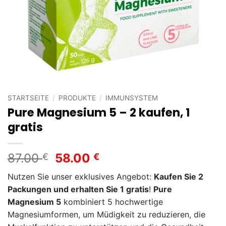
STARTSEITE
/
PRODUKTE
/
IMMUNSYSTEM
Pure Magnesium 5 – 2 kaufen, 1
gratis
Ursprünglicher
Aktueller
87.00
58.00
€
€
Preis
Preis
Nutzen Sie unser exklusives Angebot:
Kaufen Sie 2
war:
ist:
Packungen und erhalten Sie 1 gratis
!
Pure
87.00 €
58.00 €.
Magnesium 5
kombiniert 5 hochwertige
Magnesiumformen, um Müdigkeit zu reduzieren, die