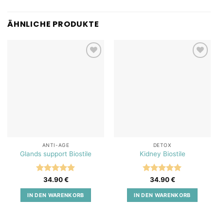
ÄHNLICHE PRODUKTE
Add to
Add to
wishlist
wishlist
ANTI-AGE
DETOX
Glands support Biostile
Kidney Biostile
Bewertet
Bewertet
34.90
€
34.90
€
mit
5
von
mit
5
von
5
5
IN DEN WARENKORB
IN DEN WARENKORB