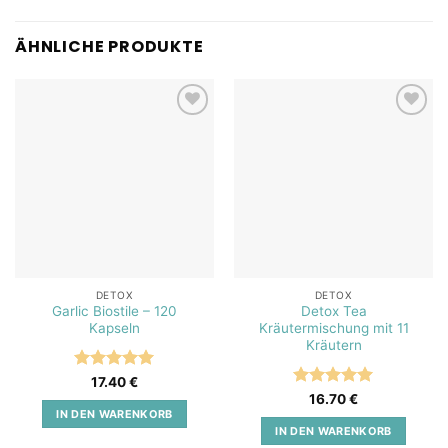
ÄHNLICHE PRODUKTE
Add to
Add to
wishlist
wishlist
DETOX
DETOX
Garlic Biostile – 120
Detox Tea
Kapseln
Kräutermischung mit 11
Kräutern
Bewertet
17.40
€
mit
5
von
Bewertet
16.70
€
5
mit
5
von
IN DEN WARENKORB
5
IN DEN WARENKORB