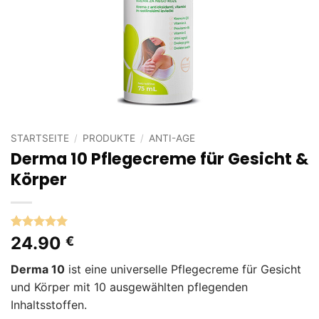
STARTSEITE
/
PRODUKTE
/
ANTI-AGE
Derma 10 Pflegecreme für Gesicht &
Körper
Bewertet
3
24.90
€
mit
5
von
5, basierend
Derma 10
ist eine universelle Pflegecreme für Gesicht
auf
Kundenbewertungen
und Körper mit 10 ausgewählten pflegenden
Inhaltsstoffen.