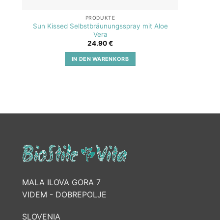
PRODUKTE
Sun Kissed Selbstbräunungsspray mit Aloe
SOS A
Vera
24.90
€
IN DEN WARENKORB
MALA ILOVA GORA 7
VIDEM - DOBREPOLJE
SLOVENIA