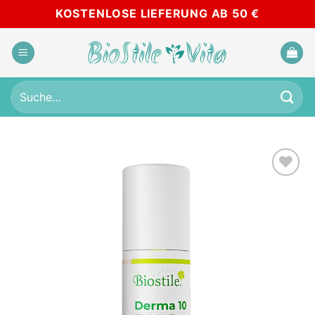
Skip
KOSTENLOSE LIEFERUNG AB 50 €
to
content
Suche
nach:
Add to
wishlist