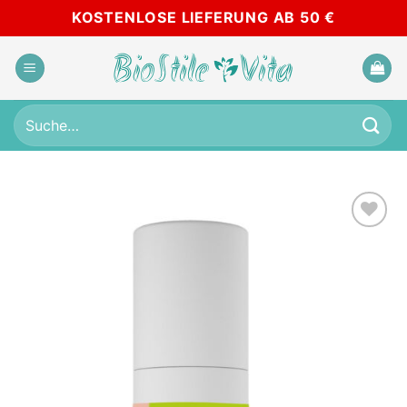
Skip
KOSTENLOSE LIEFERUNG AB 50 €
to
content
Suche
nach:
Add to
wishlist