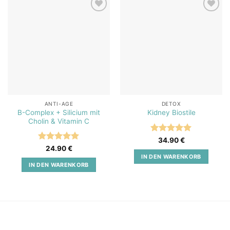
Add to
Add to
wishlist
wishlist
ANTI-AGE
DETOX
B-Complex + Silicium mit
Kidney Biostile
Cholin & Vitamin C
Bewertet
34.90
€
mit
5
von
Bewertet
24.90
€
5
mit
5
von
IN DEN WARENKORB
5
IN DEN WARENKORB