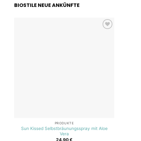
BIOSTILE NEUE ANKÜNFTE
Add to
wishlist
PRODUKTE
Sun Kissed Selbstbräunungsspray mit Aloe
SOS A
Vera
24.90
€