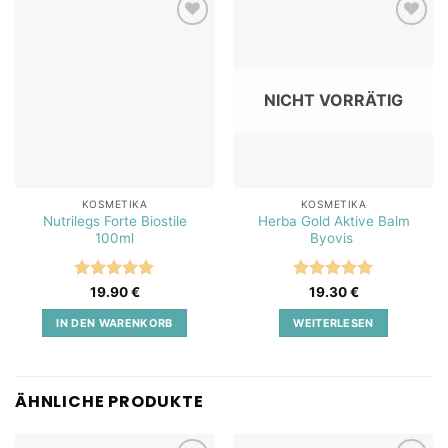
Add to
Add to
wishlist
wishlist
NICHT VORRÄTIG
KOSMETIKA
KOSMETIKA
Nutrilegs Forte Biostile
Herba Gold Aktive Balm
100ml
Byovis
Bewertet
Bewertet
19.90
€
19.30
€
mit
5
von
mit
5
von
5
5
IN DEN WARENKORB
WEITERLESEN
ÄHNLICHE PRODUKTE