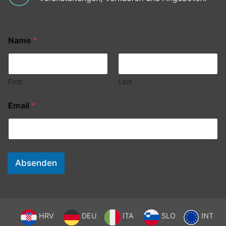
Name
*
First
Last
Email
*
Absenden
HRV
DEU
ITA
SLO
INT