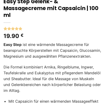
Easy Step Gelenk- &
Massagecreme mit Capsaicin | 100
ml
Bewertet
1
19.90
€
mit
5
von
5, basierend
Easy Step
ist eine wärmende Massagecreme für
auf
Kundenbewertung
beanspruchte Körperstellen mit Capsaicin, Glucosamin,
Magnesium und ausgewählten Pflanzenextrakten.
Die Formel kombiniert Arnika, Ringelblume, Ingwer,
Teufelskralle und Eukalyptus mit pflegendem Mandelöl
und Sheabutter. Ideal für die Massage von Muskeln
und Gelenkbereichen nach körperlicher Belastung oder
im Alltag.
Mit Capsaicin für einen wärmenden Massageeffekt