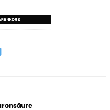
tal mit Hyaluronsäure Menge
ARENKORB
uronsäure