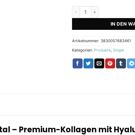
Collagen Premium Passion To
IN DEN W
Artikelnummer:
3830057683461
Kategorien:
Produkte
,
Single
tal – Premium-Kollagen mit Hyal