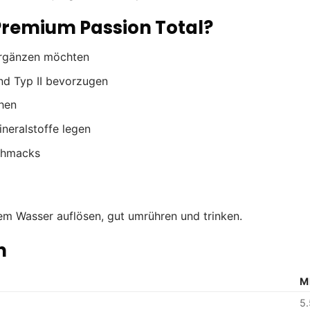
 Premium Passion Total?
 ergänzen möchten
und Typ II bevorzugen
hen
ineralstoffe legen
schmacks
em Wasser auflösen, gut umrühren und trinken.
n
M
5