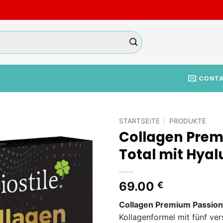
CONT
STARTSEITE
/
PRODUKTE
Collagen Prem
Add to
Total mit Hya
wishlist
69.00
€
Collagen Premium Passion
Kollagenformel mit fünf ve