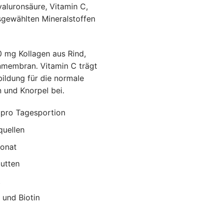
yaluronsäure, Vitamin C,
usgewählten Mineralstoffen
00 mg Kollagen aus Rind,
nmembran. Vitamin C trägt
bildung für die normale
 und Knorpel bei.
 pro Tagesportion
quellen
ronat
utten
t
 und Biotin