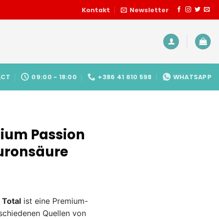
Kontakt
Newsletter
ACT
09:00 - 18:00
+386 41 610 598
WHATSAPP
ium Passion
luronsäure
 Total
ist eine Premium-
rschiedenen Quellen von