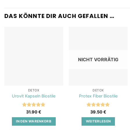
DAS KÖNNTE DIR AUCH GEFALLEN …
Add to
Add to
wishlist
wishlist
NICHT VORRÄTIG
DETOX
DETOX
Urovit Kapseln Biostile
Protex Fiber Biostile
Bewertet
Bewertet
31.90
€
39.50
€
mit
5
von
mit
5
von
5
5
IN DEN WARENKORB
WEITERLESEN