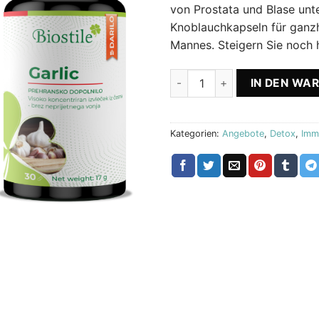
von Prostata und Blase unte
Knoblauchkapseln für ganzh
Mannes. Steigern Sie noch 
Urovit Komplett + GESCHENK
IN DEN WA
Kategorien:
Angebote
,
Detox
,
Imm