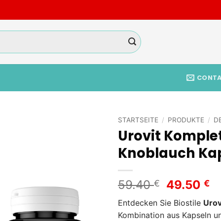
CONT
STARTSEITE
/
PRODUKTE
/
D
Urovit Komple
Add to
Knoblauch Ka
wishlist
Ursprüng
A
59.40
49.50
€
€
Preis
Pr
Entdecken Sie Biostile
Urov
war:
is
Kombination aus Kapseln un
59.40 €
4