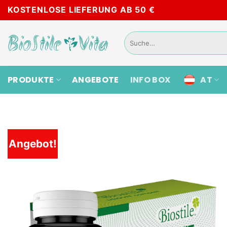
Skip
KOSTENLOSE LIEFERUNG AB 50 €
to
content
Suche
nach:
PRODUKTE
ANGEBOTE
INFO BOX
AT
Angebot!