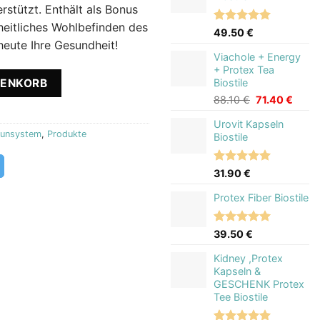
auf
rstützt. Enthält als Bonus
Kundenbewertungen
eitliches Wohlbefinden des
Bewertet
6
49.50
€
mit
5.00
heute Ihre Gesundheit!
von 5,
Viachole + Energy
basierend
+ Protex Tea
 Knoblauch Kapseln Menge
auf
RENKORB
Biostile
Kundenbewertungen
Ursprünglich
Aktuel
88.10
€
71.40
€
Preis
Preis
Urovit Kapseln
war:
ist:
unsystem
,
Produkte
Biostile
88.10 €
71.40
Bewertet
1
31.90
€
mit
5.00
von 5,
Protex Fiber Biostile
basierend
auf
Kundenbewertung
Bewertet
2
39.50
€
mit
5.00
von 5,
Kidney ,Protex
basierend
Kapseln &
auf
GESCHENK Protex
Kundenbewertungen
Tee Biostile