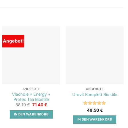
Angebot!
Add to
Add to
wishlist
wishlist
ANGEBOTE
ANGEBOTE
Viachole + Energy +
Urovit Komplett Biostile
Protex Tea Biostile
Ursprünglicher
Aktueller
88.10
€
71.40
€
Preis
Preis
Bewertet
49.50
€
war:
ist:
mit
5
von
IN DEN WARENKORB
88.10 €
71.40 €.
5
IN DEN WARENKORB