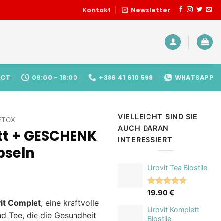
Kontakt
Newsletter
ACT
09:00 - 18:00
+386 41 610 598
WHATSAPP
VIELLEICHT SIND SIE
ETOX
AUCH DARAN
tt + GESCHENK
INTERESSIERT
pseln
Urovit Tea Biostile
licher
ktueller
Bewertet
2
19.90
€
eis
mit
5.00
it Complet
, eine kraftvolle
t:
von 5,
Urovit Komplett
d Tee, die die Gesundheit
basierend
9.50 €.
Biostile