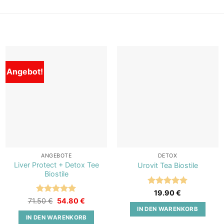
Angebot!
Add to
Add to
wishlist
wishlist
ANGEBOTE
DETOX
Liver Protect + Detox Tee
Urovit Tea Biostile
Biostile
Bewertet
19.90
€
mit
5
von
Bewertet
Ursprünglicher
Aktueller
71.50
€
54.80
€
Preis
Preis
5
mit
5
von
IN DEN WARENKORB
war:
ist:
5
IN DEN WARENKORB
71.50 €
54.80 €.