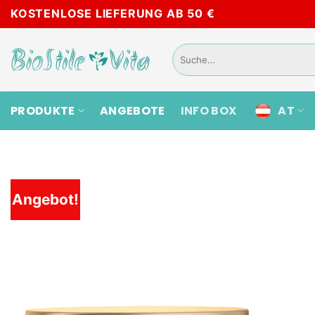
Skip
KOSTENLOSE LIEFERUNG AB 50 €
to
content
Suche
nach:
PRODUKTE
ANGEBOTE
INFO BOX
AT
Angebot!