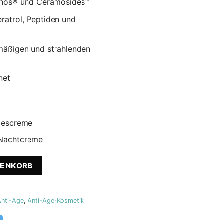
iphos® und Ceramosides™
ratrol, Peptiden und
hmäßigen und strahlenden
net
agescreme
 Nachtcreme
 und Nachtcreme Menge
RENKORB
Anti-Age
,
Anti-Age-Kosmetik