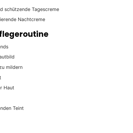
nd schützende Tagescreme
rierende Nachtcreme
flegeroutine
ends
autbild
 zu mildern
t
er Haut
enden Teint