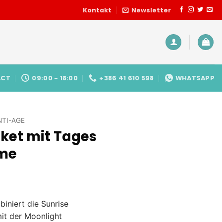
Kontakt
Newsletter
ACT
09:00 - 18:00
+386 41 610 598
WHATSAPP
NTI-AGE
ket mit Tages
me
licher
tueller
eis
iniert die Sunrise
:
it der Moonlight
.79 €.