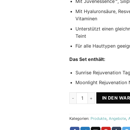
Mit Juvenessence™, Sil
Mit Hyaluronsäure, Resve
Vitaminen
Unterstützt einen gleic
Teint
Für alle Hauttypen geeig
Das Set enthält:
Sunrise Rejuvenation T
Moonlight Rejuvenation
Anti-Aging-Paket mit Tages
IN DEN WA
Kategorien:
Produkte
,
Angebote
,