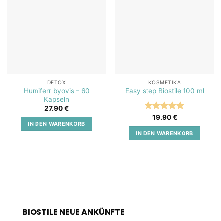
Add to
Add to
wishlist
wishlist
DETOX
KOSMETIKA
Humiferr byovis – 60
Easy step Biostile 100 ml
Kapseln
27.90
€
Bewertet
19.90
€
IN DEN WARENKORB
mit
5
von
5
IN DEN WARENKORB
BIOSTILE NEUE ANKÜNFTE