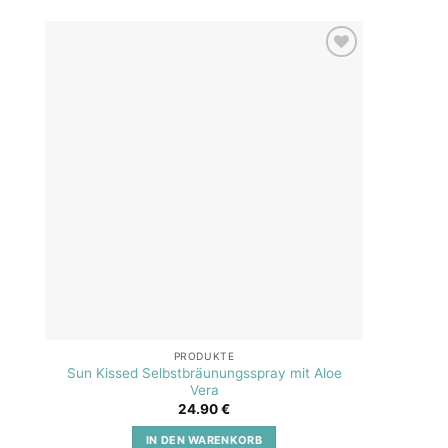
Add to
wishlist
PRODUKTE
Sun Kissed Selbstbräunungsspray mit Aloe
SOS A
Vera
24.90
€
IN DEN WARENKORB