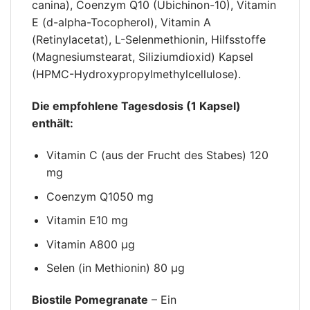
canina), Coenzym Q10 (Ubichinon-10), Vitamin
E (d-alpha-Tocopherol), Vitamin A
(Retinylacetat), L-Selenmethionin, Hilfsstoffe
(Magnesiumstearat, Siliziumdioxid) Kapsel
(HPMC-Hydroxypropylmethylcellulose).
Die empfohlene Tagesdosis (1 Kapsel)
enthält:
Vitamin C (aus der Frucht des Stabes) 120
mg
Coenzym Q1050 mg
Vitamin E10 mg
Vitamin A800 μg
Selen (in Methionin) 80 μg
Biostile Pomegranate
– Ein