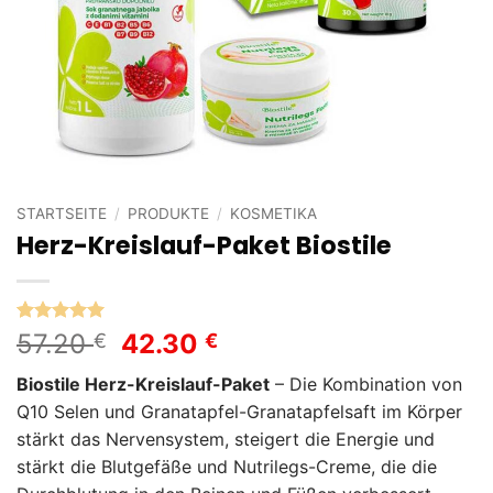
STARTSEITE
/
PRODUKTE
/
KOSMETIKA
Herz-Kreislauf-Paket Biostile
Bewertet
1
Ursprünglicher
Aktueller
57.20
42.30
€
€
mit
5
von
Preis
Preis
5, basierend
Biostile Herz-Kreislauf-Paket
– Die Kombination von
auf
war:
ist:
Kundenbewertung
Q10 Selen und Granatapfel-Granatapfelsaft im Körper
57.20 €
42.30 €.
stärkt das Nervensystem, steigert die Energie und
stärkt die Blutgefäße und Nutrilegs-Creme, die die