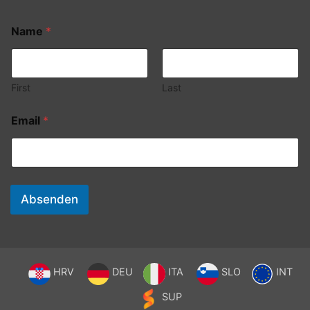
Name
*
First
Last
Email
*
Absenden
HRV
DEU
ITA
SLO
INT
SUP