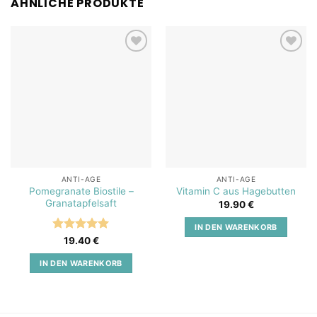
ÄHNLICHE PRODUKTE
Add to
Add to
wishlist
wishlist
ANTI-AGE
ANTI-AGE
Pomegranate Biostile –
Vitamin C aus Hagebutten
Granatapfelsaft
19.90
€
IN DEN WARENKORB
Bewertet
19.40
€
mit
5
von
5
IN DEN WARENKORB