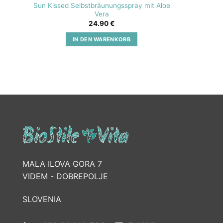
Sun Kissed Selbstbräunungsspray mit Aloe
SOS A
Vera
24.90
€
IN DEN WARENKORB
MALA ILOVA GORA 7
VIDEM - DOBREPOLJE
SLOVENIA