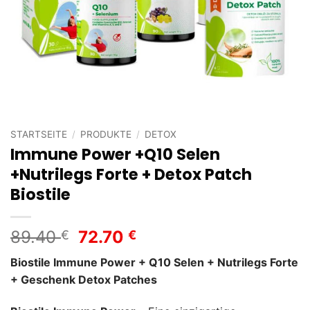
STARTSEITE
/
PRODUKTE
/
DETOX
Immune Power +Q10 Selen
+Nutrilegs Forte + Detox Patch
Biostile
Ursprünglicher
Aktueller
89.40
72.70
€
€
Preis
Preis
Biostile Immune Power + Q10 Selen + Nutrilegs Forte
war:
ist:
+ Geschenk Detox Patches
89.40 €
72.70 €.