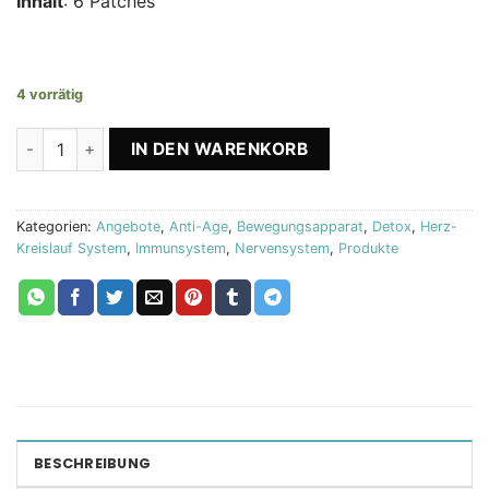
Inhalt
: 6 Patches
4 vorrätig
Immune Power +Q10 Selen +Nutrilegs Forte + Detox Patch Bi
IN DEN WARENKORB
Kategorien:
Angebote
,
Anti-Age
,
Bewegungsapparat
,
Detox
,
Herz-
Kreislauf System
,
Immunsystem
,
Nervensystem
,
Produkte
BESCHREIBUNG