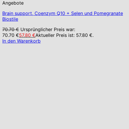
Angebote
Brain support, Coenzym Q10 + Selen und Pomegranate
Biostile
70.70
€
Ursprünglicher Preis war:
70.70 €
57.80
€
Aktueller Preis ist: 57.80 €.
In den Warenkorb