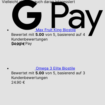
Vielleicht sind Sie auch daran interessiert
Max Fruit King Biostile
Bewertet mit
5.00
von 5, basierend auf
4
Kundenbewertungen
Google Pay
34.90
€
Omega 3 Elite Biostile
Bewertet mit
5.00
von 5, basierend auf
3
Kundenbewertungen
24.90
€